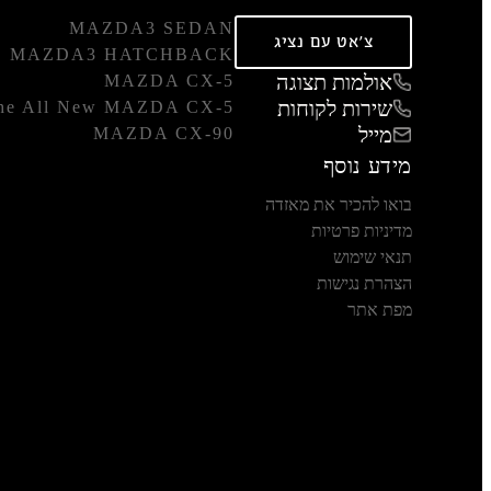
MAZDA3 SEDAN
צ'אט עם נציג
MAZDA3 HATCHBACK
אולמות תצוגה
MAZDA CX-5
שירות לקוחות
he All New MAZDA CX-5
מייל
MAZDA CX-90
מידע נוסף
בואו להכיר את מאזדה
מדיניות פרטיות
תנאי שימוש
הצהרת נגישות
מפת אתר