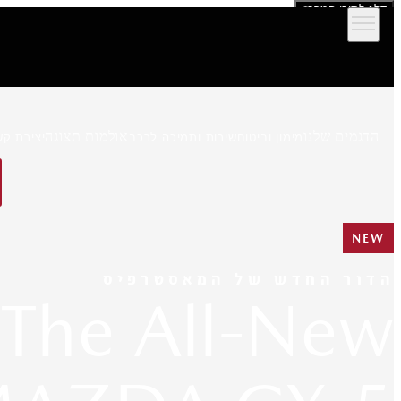
דלג לתוכן המרכזי
הדגמים שלנו
אולמות תצוגה
מימון וביטוח
שירות ותמיכה לרכב
יצירת קש
NEW
הדור החדש של המאסטרפיס
The All-New