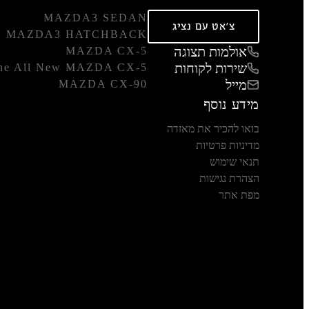
MAZDA3 SEDAN
צ'אט עם נציג
MAZDA3 HATCHBACK
אולמות תצוגה
MAZDA CX-5
שירות לקוחות
he All New MAZDA CX-5
מייל
MAZDA CX-90
מידע נוסף
בואו להכיר את מאזדה
מדיניות פרטיות
תנאי שימוש
הצהרת נגישות
מפת אתר