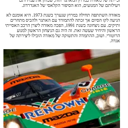
זכייתה של מאזדה במרוץ המאתגר הזה, שבוחן את עמידותם
ויעילותם של המנועים, הוא הסיפור הקלאסי של האנדרדוג.
מאזדה השתתפה תחילה במרוץ שנערך בשנת 1973. היא אומנם לא
הגיעה לקו הסיום אך זכתה להתמודד עם האתגר ולהביס מתחרים
ותיקים. עם ניצחונה בשנת 1991, הפכה מאזדה ליצרן הרכב האסייתי
הראשון והיחיד שעשה זאת. זה היה גם הניצחון הראשון למנוע
הרוטורי. ושוב, ההתמדה והתשוקה של מאזדה הובילו ליצירתה של
אגדה.