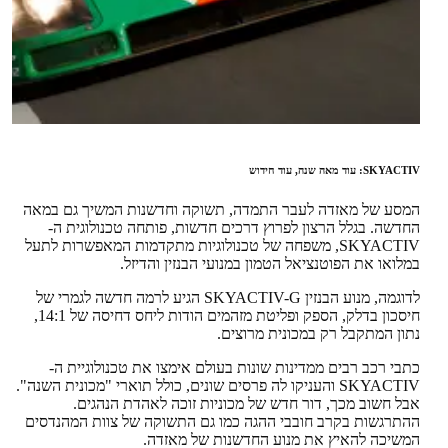
SKYACTIV: עוד מאה שנה, עוד חידוש
המסע של מאזדה לעבר התמדה, תשוקה וחדשנות המשיך גם במאה
החדשה. בגלל הרצון לפרוץ דרכים חדשות, פותחה טכנולוגית ה-
SKYACTIV, משפחה של טכנולוגיות מתקדמות המאפשרות לתעל
במלואו את הפוטנציאל הטמון במנועי הבנזין והדיזל.
לדוגמה, מנוע הבנזין SKYACTIV-G הגיע לרמה חדשה לגמרי של
חיסכון בדלק, הספק ופליטת מזהמים הודות ליחס דחיסה של 14:1,
נתון המתקבל רק במכונית מרוצים.
כתבי רכב רבים ממדינות שונות בעולם אימצו את טכנולוגיית ה-
SKYACTIV והעניקו לה פרסים שונים, כולל תוארי "מכונית השנה".
אבל חשוב מכך, דור חדש של מכוניות זוכה לאהדת הנהגים.
ההתרגשות בקרב חובבי ההגה כמו גם התשוקה של צוות המהנדסים
המשיכה להאיץ את מנוע החדשנות של מאזדה.