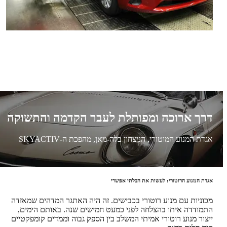
דרך ארוכה ומפותלת לעבר הקדמה והתשוקה
אגדת המנוע המוטורי, הניצחון בלה-מאן, מהפכת ה-SKYACTIV
אגדת המנוע הרוטורי: לעשות את הבלתי אפשרי
מכוניות עם מנוע רוטורי בכבישים. זה היה האתגר המדהים שמאזדה
התמודדה איתו בהצלחה לפני כמעט חמישים שנה. באותם הימים,
ייצור מנוע רוטורי אמיתי המשלב בין הספק גבוה וממדים קומפקטיים