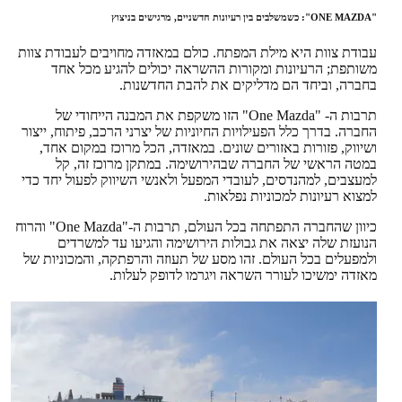
"ONE MAZDA": כשמשלבים בין רעיונות חדשניים, מרגישים בניצוץ
עבודת צוות היא מילת המפתח. כולם במאזדה מחויבים לעבודת צוות
משותפת; הרעיונות ומקורות ההשראה יכולים להגיע מכל אחד
בחברה, וביחד הם מדליקים את להבת החדשנות.
תרבות ה- "One Mazda" הזו משקפת את המבנה הייחודי של
החברה. בדרך כלל הפעילויות החיוניות של יצרני הרכב, פיתוח, ייצור
ושיווק, פזורות באזורים שונים. במאזדה, הכל מרוכז במקום אחד,
במטה הראשי של החברה שבהירושימה. במתקן מרוכז זה, קל
למעצבים, למהנדסים, לעובדי המפעל ולאנשי השיווק לפעול יחד כדי
למצוא רעיונות למכוניות נפלאות.
כיוון שהחברה התפתחה בכל העולם, תרבות ה-"One Mazda" והרוח
הנועזת שלה יצאה את גבולות הירושימה והגיעו עד למשרדים
ולמפעלים בכל העולם. זהו מסע של תעוזה והרפתקה, והמכוניות של
מאזדה ימשיכו לעורר השראה ויגרמו לדופק לעלות.