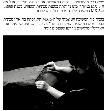
ממש חלק מהמכונית. זו חוויה המאפיינת את כל דגמי מאזדה, אבל את
ה-MX-5 במיוחד. מאז נחיתתה בסצנת מכוניות הספורט בשנת 1989,
ה-MX-5 המשיכה ללכוד מבטים ולכבוש לבבות.
בזכות כוח המשיכה העוצמתי של ה-MX-5 היא זכתה בתואר "מכונית
הספורט הדו-מושבית הנמכרת ביותר" של ספר השיאים של גינס. את
האדרנלין מרגישים מהרגע שנכנסים אליה.