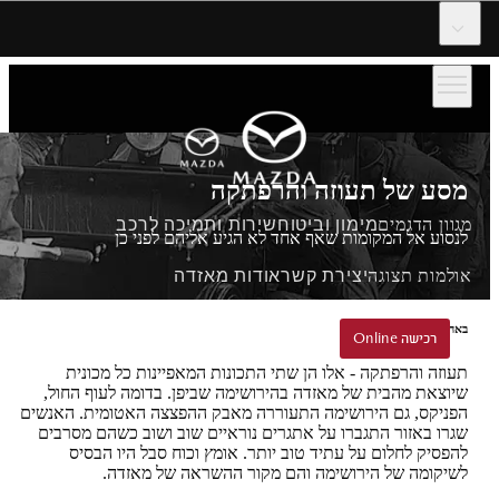
דלג לתוכן המרכזי
מסע של תעוזה והרפתקה
מגוון הדגמים
מימון וביטוח
שירות ותמיכה לרכב
לנסוע אל המקומות שאף אחד לא הגיע אליהם לפני כן
אולמות תצוגה
יצירת קשר
אודות מאזדה
באהבה ובאומץ מהירושימה
הזמנת נסיעת הדגמה
רכישה Online
רכישה Online
תעוזה והרפתקה - אלו הן שתי התכונות המאפיינות כל מכונית
שיוצאת מהבית של מאזדה בהירושימה שביפן. בדומה לעוף החול,
הפניקס, גם הירושימה התעוררה מאבק ההפצצה האטומית. האנשים
שגרו באזור התגברו על אתגרים נוראיים שוב ושוב כשהם מסרבים
להפסיק לחלום על עתיד טוב יותר. אומץ וכוח סבל היו הבסיס
לשיקומה של הירושימה והם מקור ההשראה של מאזדה.