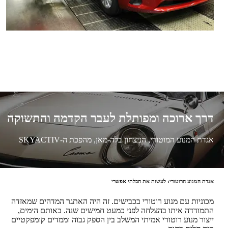
דרך ארוכה ומפותלת לעבר הקדמה והתשוקה
אגדת המנוע המוטורי, הניצחון בלה-מאן, מהפכת ה-SKYACTIV
אגדת המנוע הרוטורי: לעשות את הבלתי אפשרי
מכוניות עם מנוע רוטורי בכבישים. זה היה האתגר המדהים שמאזדה
התמודדה איתו בהצלחה לפני כמעט חמישים שנה. באותם הימים,
ייצור מנוע רוטורי אמיתי המשלב בין הספק גבוה וממדים קומפקטיים