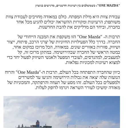
"ONE MAZDA": כשמשלבים בין רעיונות חדשניים, מרגישים בניצוץ
עבודת צוות היא מילת המפתח. כולם במאזדה מחויבים לעבודת צוות
משותפת; הרעיונות ומקורות ההשראה יכולים להגיע מכל אחד
בחברה, וביחד הם מדליקים את להבת החדשנות.
תרבות ה- "One Mazda" הזו משקפת את המבנה הייחודי של
החברה. בדרך כלל הפעילויות החיוניות של יצרני הרכב, פיתוח, ייצור
ושיווק, פזורות באזורים שונים. במאזדה, הכל מרוכז במקום אחד,
במטה הראשי של החברה שבהירושימה. במתקן מרוכז זה, קל
למעצבים, למהנדסים, לעובדי המפעל ולאנשי השיווק לפעול יחד כדי
למצוא רעיונות למכוניות נפלאות.
כיוון שהחברה התפתחה בכל העולם, תרבות ה-"One Mazda" והרוח
הנועזת שלה יצאה את גבולות הירושימה והגיעו עד למשרדים
ולמפעלים בכל העולם. זהו מסע של תעוזה והרפתקה, והמכוניות של
מאזדה ימשיכו לעורר השראה ויגרמו לדופק לעלות.