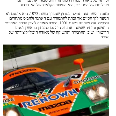
זכייתה של מאזדה במרוץ המאתגר הזה, שבוחן את עמידותם
ויעילותם של המנועים, הוא הסיפור הקלאסי של האנדרדוג.
מאזדה השתתפה תחילה במרוץ שנערך בשנת 1973. היא אומנם לא
הגיעה לקו הסיום אך זכתה להתמודד עם האתגר ולהביס מתחרים
ותיקים. עם ניצחונה בשנת 1991, הפכה מאזדה ליצרן הרכב האסייתי
הראשון והיחיד שעשה זאת. זה היה גם הניצחון הראשון למנוע
הרוטורי. ושוב, ההתמדה והתשוקה של מאזדה הובילו ליצירתה של
אגדה.