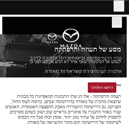
דלג לתוכן המרכזי
מסע של תעוזה והרפתקה
מגוון הדגמים
מימון וביטוח
שירות ותמיכה לרכב
לנסוע אל המקומות שאף אחד לא הגיע אליהם לפני כן
אולמות תצוגה
יצירת קשר
אודות מאזדה
באהבה ובאומץ מהירושימה
הזמנת נסיעת הדגמה
רכישה Online
רכישה Online
תעוזה והרפתקה - אלו הן שתי התכונות המאפיינות כל מכונית
שיוצאת מהבית של מאזדה בהירושימה שביפן. בדומה לעוף החול,
הפניקס, גם הירושימה התעוררה מאבק ההפצצה האטומית. האנשים
שגרו באזור התגברו על אתגרים נוראיים שוב ושוב כשהם מסרבים
להפסיק לחלום על עתיד טוב יותר. אומץ וכוח סבל היו הבסיס
לשיקומה של הירושימה והם מקור ההשראה של מאזדה.