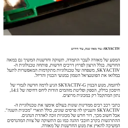
SKYACTIV: עוד מאה שנה, עוד חידוש
המסע של מאזדה לעבר התמדה, תשוקה וחדשנות המשיך גם במאה
החדשה. בגלל הרצון לפרוץ דרכים חדשות, פותחה טכנולוגית ה-
SKYACTIV, משפחה של טכנולוגיות מתקדמות המאפשרות לתעל
במלואו את הפוטנציאל הטמון במנועי הבנזין והדיזל.
לדוגמה, מנוע הבנזין SKYACTIV-G הגיע לרמה חדשה לגמרי של
חיסכון בדלק, הספק ופליטת מזהמים הודות ליחס דחיסה של 14:1,
נתון המתקבל רק במכונית מרוצים.
כתבי רכב רבים ממדינות שונות בעולם אימצו את טכנולוגיית ה-
SKYACTIV והעניקו לה פרסים שונים, כולל תוארי "מכונית השנה".
אבל חשוב מכך, דור חדש של מכוניות זוכה לאהדת הנהגים.
ההתרגשות בקרב חובבי ההגה כמו גם התשוקה של צוות המהנדסים
המשיכה להאיץ את מנוע החדשנות של מאזדה.