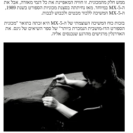
ממש חלק מהמכונית. זו חוויה המאפיינת את כל דגמי מאזדה, אבל את
ה-MX-5 במיוחד. מאז נחיתתה בסצנת מכוניות הספורט בשנת 1989,
ה-MX-5 המשיכה ללכוד מבטים ולכבוש לבבות.
בזכות כוח המשיכה העוצמתי של ה-MX-5 היא זכתה בתואר "מכונית
הספורט הדו-מושבית הנמכרת ביותר" של ספר השיאים של גינס. את
האדרנלין מרגישים מהרגע שנכנסים אליה.