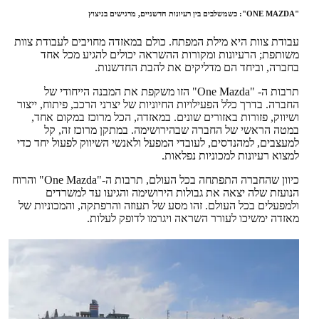
"ONE MAZDA": כשמשלבים בין רעיונות חדשניים, מרגישים בניצוץ
עבודת צוות היא מילת המפתח. כולם במאזדה מחויבים לעבודת צוות
משותפת; הרעיונות ומקורות ההשראה יכולים להגיע מכל אחד
בחברה, וביחד הם מדליקים את להבת החדשנות.
תרבות ה- "One Mazda" הזו משקפת את המבנה הייחודי של
החברה. בדרך כלל הפעילויות החיוניות של יצרני הרכב, פיתוח, ייצור
ושיווק, פזורות באזורים שונים. במאזדה, הכל מרוכז במקום אחד,
במטה הראשי של החברה שבהירושימה. במתקן מרוכז זה, קל
למעצבים, למהנדסים, לעובדי המפעל ולאנשי השיווק לפעול יחד כדי
למצוא רעיונות למכוניות נפלאות.
כיוון שהחברה התפתחה בכל העולם, תרבות ה-"One Mazda" והרוח
הנועזת שלה יצאה את גבולות הירושימה והגיעו עד למשרדים
ולמפעלים בכל העולם. זהו מסע של תעוזה והרפתקה, והמכוניות של
מאזדה ימשיכו לעורר השראה ויגרמו לדופק לעלות.