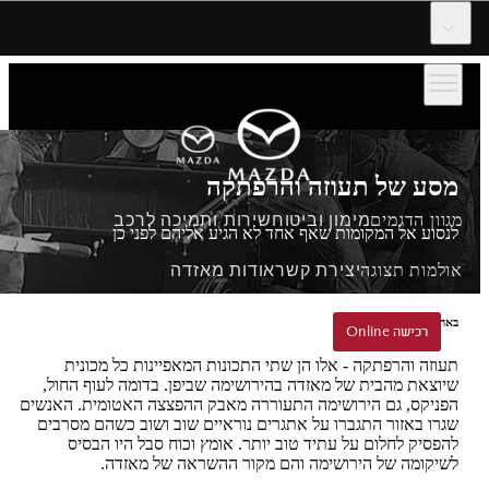
דלג לתוכן המרכזי
מסע של תעוזה והרפתקה
מגוון הדגמים
מימון וביטוח
שירות ותמיכה לרכב
לנסוע אל המקומות שאף אחד לא הגיע אליהם לפני כן
אולמות תצוגה
יצירת קשר
אודות מאזדה
באהבה ובאומץ מהירושימה
הזמנת נסיעת הדגמה
רכישה Online
רכישה Online
תעוזה והרפתקה - אלו הן שתי התכונות המאפיינות כל מכונית
שיוצאת מהבית של מאזדה בהירושימה שביפן. בדומה לעוף החול,
הפניקס, גם הירושימה התעוררה מאבק ההפצצה האטומית. האנשים
שגרו באזור התגברו על אתגרים נוראיים שוב ושוב כשהם מסרבים
להפסיק לחלום על עתיד טוב יותר. אומץ וכוח סבל היו הבסיס
לשיקומה של הירושימה והם מקור ההשראה של מאזדה.