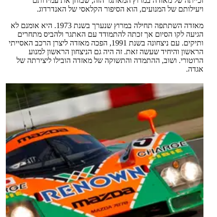
זכייתה של מאזדה במרוץ המאתגר הזה, שבוחן את עמידותם
ויעילותם של המנועים, הוא הסיפור הקלאסי של האנדרדוג.
מאזדה השתתפה תחילה במרוץ שנערך בשנת 1973. היא אומנם לא
הגיעה לקו הסיום אך זכתה להתמודד עם האתגר ולהביס מתחרים
ותיקים. עם ניצחונה בשנת 1991, הפכה מאזדה ליצרן הרכב האסייתי
הראשון והיחיד שעשה זאת. זה היה גם הניצחון הראשון למנוע
הרוטורי. ושוב, ההתמדה והתשוקה של מאזדה הובילו ליצירתה של
אגדה.