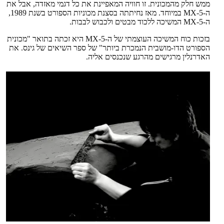
ממש חלק מהמכונית. זו חוויה המאפיינת את כל דגמי מאזדה, אבל את
ה-MX-5 במיוחד. מאז נחיתתה בסצנת מכוניות הספורט בשנת 1989,
ה-MX-5 המשיכה ללכוד מבטים ולכבוש לבבות.
בזכות כוח המשיכה העוצמתי של ה-MX-5 היא זכתה בתואר "מכונית
הספורט הדו-מושבית הנמכרת ביותר" של ספר השיאים של גינס. את
האדרנלין מרגישים מהרגע שנכנסים אליה.