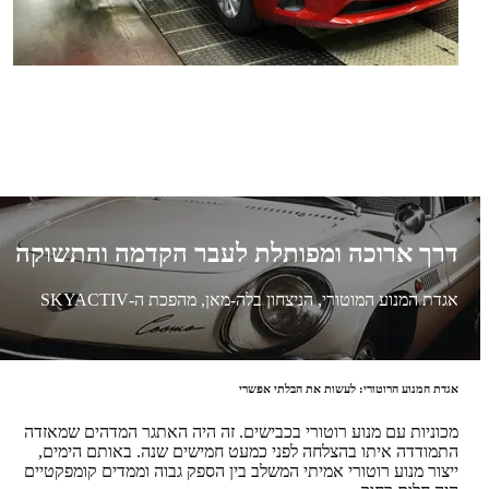
דרך ארוכה ומפותלת לעבר הקדמה והתשוקה
אגדת המנוע המוטורי, הניצחון בלה-מאן, מהפכת ה-SKYACTIV
אגדת המנוע הרוטורי: לעשות את הבלתי אפשרי
מכוניות עם מנוע רוטורי בכבישים. זה היה האתגר המדהים שמאזדה
התמודדה איתו בהצלחה לפני כמעט חמישים שנה. באותם הימים,
ייצור מנוע רוטורי אמיתי המשלב בין הספק גבוה וממדים קומפקטיים