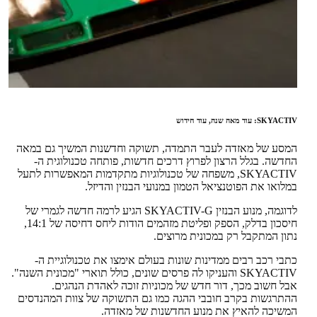
SKYACTIV: עוד מאה שנה, עוד חידוש
המסע של מאזדה לעבר התמדה, תשוקה וחדשנות המשיך גם במאה
החדשה. בגלל הרצון לפרוץ דרכים חדשות, פותחה טכנולוגית ה-
SKYACTIV, משפחה של טכנולוגיות מתקדמות המאפשרות לתעל
במלואו את הפוטנציאל הטמון במנועי הבנזין והדיזל.
לדוגמה, מנוע הבנזין SKYACTIV-G הגיע לרמה חדשה לגמרי של
חיסכון בדלק, הספק ופליטת מזהמים הודות ליחס דחיסה של 14:1,
נתון המתקבל רק במכונית מרוצים.
כתבי רכב רבים ממדינות שונות בעולם אימצו את טכנולוגיית ה-
SKYACTIV והעניקו לה פרסים שונים, כולל תוארי "מכונית השנה".
אבל חשוב מכך, דור חדש של מכוניות זוכה לאהדת הנהגים.
ההתרגשות בקרב חובבי ההגה כמו גם התשוקה של צוות המהנדסים
המשיכה להאיץ את מנוע החדשנות של מאזדה.