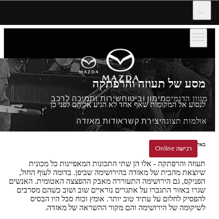
דלג לתוכן המרכזי
מסע של תעוזה והרפתקה
מגוון הדגמים
מימון וביטוח
שירות ותמיכה לרכב
לנסוע אל המקומות שאף אחד לא הגיע אליהם לפני כן
אולמות תצוגה
יצירת קשר
אודות מאזדה
באהבה ובאומץ מהירושימה
הזמנת נסיעת הדגמה
רכישה Online
רכישה Online
תעוזה והרפתקה - אלו הן שתי התכונות המאפיינות כל מכונית
שיוצאת מהבית של מאזדה בהירושימה שביפן. בדומה לעוף החול,
הפניקס, גם הירושימה התעוררה מאבק ההפצצה האטומית. האנשים
שגרו באזור התגברו על אתגרים נוראיים שוב ושוב כשהם מסרבים
להפסיק לחלום על עתיד טוב יותר. אומץ וכוח סבל היו הבסיס
לשיקומה של הירושימה והם מקור ההשראה של מאזדה.