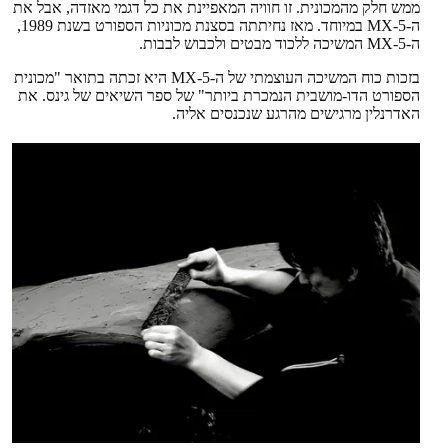
ממש חלק מהמכונית. זו חוויה המאפיינת את כל דגמי מאזדה, אבל את
ה-MX-5 במיוחד. מאז נחיתתה בסצנת מכוניות הספורט בשנת 1989,
ה-MX-5 המשיכה ללכוד מבטים ולכבוש לבבות.
בזכות כוח המשיכה העוצמתי של ה-MX-5 היא זכתה בתואר "מכונית
הספורט הדו-מושבית הנמכרת ביותר" של ספר השיאים של גינס. את
האדרנלין מרגישים מהרגע שנכנסים אליה.