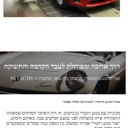
דרך ארוכה ומפותלת לעבר הקדמה והתשוקה
אגדת המנוע המוטורי, הניצחון בלה-מאן, מהפכת ה-SKYACTIV
אגדת המנוע הרוטורי: לעשות את הבלתי אפשרי
מכוניות עם מנוע רוטורי בכבישים. זה היה האתגר המדהים שמאזדה
התמודדה איתו בהצלחה לפני כמעט חמישים שנה. באותם הימים,
ייצור מנוע רוטורי אמיתי המשלב בין הספק גבוה וממדים קומפקטיים