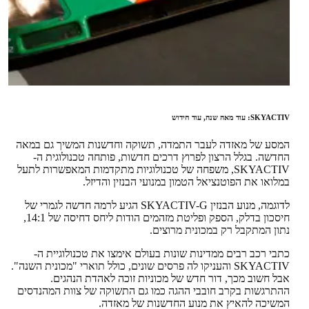
SKYACTIV: עוד מאה שנה, עוד חידוש
המסע של מאזדה לעבר התמדה, תשוקה וחדשנות המשיך גם במאה
החדשה. בגלל הרצון לפרוץ דרכים חדשות, פותחה טכנולוגית ה-
SKYACTIV, משפחה של טכנולוגיות מתקדמות המאפשרות לתעל
במלואו את הפוטנציאל הטמון במנועי הבנזין והדיזל.
לדוגמה, מנוע הבנזין SKYACTIV-G הגיע לרמה חדשה לגמרי של
חיסכון בדלק, הספק ופליטת מזהמים הודות ליחס דחיסה של 14:1,
נתון המתקבל רק במכונית מרוצים.
כתבי רכב רבים ממדינות שונות בעולם אימצו את טכנולוגיית ה-
SKYACTIV והעניקו לה פרסים שונים, כולל תוארי "מכונית השנה".
אבל חשוב מכך, דור חדש של מכוניות זוכה לאהדת הנהגים.
ההתרגשות בקרב חובבי ההגה כמו גם התשוקה של צוות המהנדסים
המשיכה להאיץ את מנוע החדשנות של מאזדה.