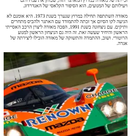
זכייתה של מאזדה במרוץ המאתגר הזה, שבוחן את עמידותם
ויעילותם של המנועים, הוא הסיפור הקלאסי של האנדרדוג.
מאזדה השתתפה תחילה במרוץ שנערך בשנת 1973. היא אומנם לא
הגיעה לקו הסיום אך זכתה להתמודד עם האתגר ולהביס מתחרים
ותיקים. עם ניצחונה בשנת 1991, הפכה מאזדה ליצרן הרכב האסייתי
הראשון והיחיד שעשה זאת. זה היה גם הניצחון הראשון למנוע
הרוטורי. ושוב, ההתמדה והתשוקה של מאזדה הובילו ליצירתה של
אגדה.