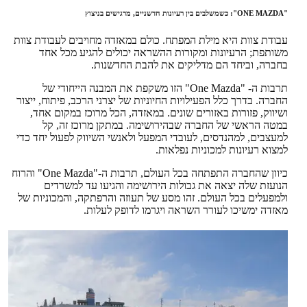
"ONE MAZDA": כשמשלבים בין רעיונות חדשניים, מרגישים בניצוץ
עבודת צוות היא מילת המפתח. כולם במאזדה מחויבים לעבודת צוות
משותפת; הרעיונות ומקורות ההשראה יכולים להגיע מכל אחד
בחברה, וביחד הם מדליקים את להבת החדשנות.
תרבות ה- "One Mazda" הזו משקפת את המבנה הייחודי של
החברה. בדרך כלל הפעילויות החיוניות של יצרני הרכב, פיתוח, ייצור
ושיווק, פזורות באזורים שונים. במאזדה, הכל מרוכז במקום אחד,
במטה הראשי של החברה שבהירושימה. במתקן מרוכז זה, קל
למעצבים, למהנדסים, לעובדי המפעל ולאנשי השיווק לפעול יחד כדי
למצוא רעיונות למכוניות נפלאות.
כיוון שהחברה התפתחה בכל העולם, תרבות ה-"One Mazda" והרוח
הנועזת שלה יצאה את גבולות הירושימה והגיעו עד למשרדים
ולמפעלים בכל העולם. זהו מסע של תעוזה והרפתקה, והמכוניות של
מאזדה ימשיכו לעורר השראה ויגרמו לדופק לעלות.