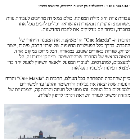
"ONE MAZDA": כשמשלבים בין רעיונות חדשניים, מרגישים בניצוץ
עבודת צוות היא מילת המפתח. כולם במאזדה מחויבים לעבודת צוות
משותפת; הרעיונות ומקורות ההשראה יכולים להגיע מכל אחד
בחברה, וביחד הם מדליקים את להבת החדשנות.
תרבות ה- "One Mazda" הזו משקפת את המבנה הייחודי של
החברה. בדרך כלל הפעילויות החיוניות של יצרני הרכב, פיתוח, ייצור
ושיווק, פזורות באזורים שונים. במאזדה, הכל מרוכז במקום אחד,
במטה הראשי של החברה שבהירושימה. במתקן מרוכז זה, קל
למעצבים, למהנדסים, לעובדי המפעל ולאנשי השיווק לפעול יחד כדי
למצוא רעיונות למכוניות נפלאות.
כיוון שהחברה התפתחה בכל העולם, תרבות ה-"One Mazda" והרוח
הנועזת שלה יצאה את גבולות הירושימה והגיעו עד למשרדים
ולמפעלים בכל העולם. זהו מסע של תעוזה והרפתקה, והמכוניות של
מאזדה ימשיכו לעורר השראה ויגרמו לדופק לעלות.