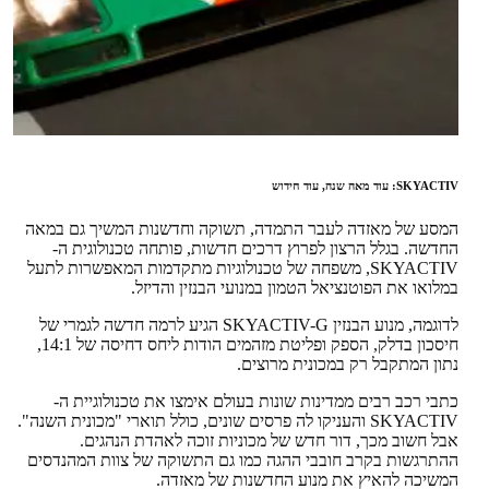
SKYACTIV: עוד מאה שנה, עוד חידוש
המסע של מאזדה לעבר התמדה, תשוקה וחדשנות המשיך גם במאה
החדשה. בגלל הרצון לפרוץ דרכים חדשות, פותחה טכנולוגית ה-
SKYACTIV, משפחה של טכנולוגיות מתקדמות המאפשרות לתעל
במלואו את הפוטנציאל הטמון במנועי הבנזין והדיזל.
לדוגמה, מנוע הבנזין SKYACTIV-G הגיע לרמה חדשה לגמרי של
חיסכון בדלק, הספק ופליטת מזהמים הודות ליחס דחיסה של 14:1,
נתון המתקבל רק במכונית מרוצים.
כתבי רכב רבים ממדינות שונות בעולם אימצו את טכנולוגיית ה-
SKYACTIV והעניקו לה פרסים שונים, כולל תוארי "מכונית השנה".
אבל חשוב מכך, דור חדש של מכוניות זוכה לאהדת הנהגים.
ההתרגשות בקרב חובבי ההגה כמו גם התשוקה של צוות המהנדסים
המשיכה להאיץ את מנוע החדשנות של מאזדה.