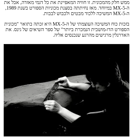
ממש חלק מהמכונית. זו חוויה המאפיינת את כל דגמי מאזדה, אבל את
ה-MX-5 במיוחד. מאז נחיתתה בסצנת מכוניות הספורט בשנת 1989,
ה-MX-5 המשיכה ללכוד מבטים ולכבוש לבבות.
בזכות כוח המשיכה העוצמתי של ה-MX-5 היא זכתה בתואר "מכונית
הספורט הדו-מושבית הנמכרת ביותר" של ספר השיאים של גינס. את
האדרנלין מרגישים מהרגע שנכנסים אליה.