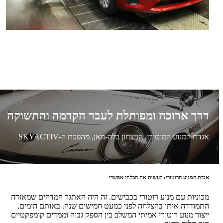
דרך ארוכה ומפותלת לעבר הקדמה והתשוקה
אגדת המנוע המוטורי, הניצחון בלה-מאן, מהפכת ה-SKYACTIV
אגדת המנוע הרוטורי: לעשות את הבלתי אפשרי
מכוניות עם מנוע רוטורי בכבישים. זה היה האתגר המדהים שמאזדה
התמודדה איתו בהצלחה לפני כמעט חמישים שנה. באותם הימים,
ייצור מנוע רוטורי אמיתי המשלב בין הספק גבוה וממדים קומפקטיים