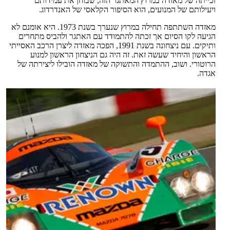
זכייתה של מאזדה במרוץ המאתגר הזה, שבוחן את עמידותם
ויעילותם של המנועים, הוא הסיפור הקלאסי של האנדרדוג.
מאזדה השתתפה תחילה במרוץ שנערך בשנת 1973. היא אומנם לא
הגיעה לקו הסיום אך זכתה להתמודד עם האתגר ולהביס מתחרים
ותיקים. עם ניצחונה בשנת 1991, הפכה מאזדה ליצרן הרכב האסייתי
הראשון והיחיד שעשה זאת. זה היה גם הניצחון הראשון למנוע
הרוטורי. ושוב, ההתמדה והתשוקה של מאזדה הובילו ליצירתה של
אגדה.