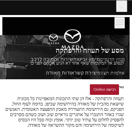
דלג לתוכן המרכזי
מסע של תעוזה והרפתקה
מגוון הדגמים
מימון וביטוח
שירות ותמיכה לרכב
לנסוע אל המקומות שאף אחד לא הגיע אליהם לפני כן
אולמות תצוגה
יצירת קשר
אודות מאזדה
באהבה ובאומץ מהירושימה
הזמנת נסיעת הדגמה
רכישה Online
רכישה Online
תעוזה והרפתקה - אלו הן שתי התכונות המאפיינות כל מכונית
שיוצאת מהבית של מאזדה בהירושימה שביפן. בדומה לעוף החול,
הפניקס, גם הירושימה התעוררה מאבק ההפצצה האטומית. האנשים
שגרו באזור התגברו על אתגרים נוראיים שוב ושוב כשהם מסרבים
להפסיק לחלום על עתיד טוב יותר. אומץ וכוח סבל היו הבסיס
לשיקומה של הירושימה והם מקור ההשראה של מאזדה.