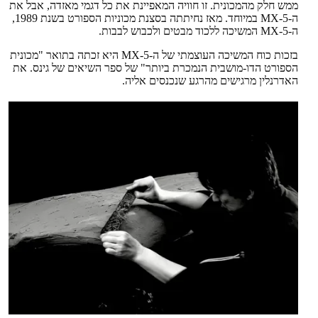
ממש חלק מהמכונית. זו חוויה המאפיינת את כל דגמי מאזדה, אבל את
ה-MX-5 במיוחד. מאז נחיתתה בסצנת מכוניות הספורט בשנת 1989,
ה-MX-5 המשיכה ללכוד מבטים ולכבוש לבבות.
בזכות כוח המשיכה העוצמתי של ה-MX-5 היא זכתה בתואר "מכונית
הספורט הדו-מושבית הנמכרת ביותר" של ספר השיאים של גינס. את
האדרנלין מרגישים מהרגע שנכנסים אליה.