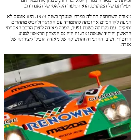
זכייתה של מאזדה במרוץ המאתגר הזה, שבוחן את עמידותם
ויעילותם של המנועים, הוא הסיפור הקלאסי של האנדרדוג.
מאזדה השתתפה תחילה במרוץ שנערך בשנת 1973. היא אומנם לא
הגיעה לקו הסיום אך זכתה להתמודד עם האתגר ולהביס מתחרים
ותיקים. עם ניצחונה בשנת 1991, הפכה מאזדה ליצרן הרכב האסייתי
הראשון והיחיד שעשה זאת. זה היה גם הניצחון הראשון למנוע
הרוטורי. ושוב, ההתמדה והתשוקה של מאזדה הובילו ליצירתה של
אגדה.