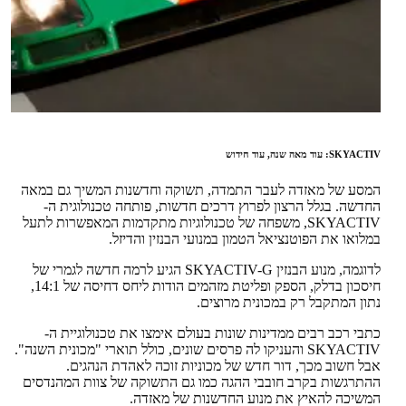
SKYACTIV: עוד מאה שנה, עוד חידוש
המסע של מאזדה לעבר התמדה, תשוקה וחדשנות המשיך גם במאה
החדשה. בגלל הרצון לפרוץ דרכים חדשות, פותחה טכנולוגית ה-
SKYACTIV, משפחה של טכנולוגיות מתקדמות המאפשרות לתעל
במלואו את הפוטנציאל הטמון במנועי הבנזין והדיזל.
לדוגמה, מנוע הבנזין SKYACTIV-G הגיע לרמה חדשה לגמרי של
חיסכון בדלק, הספק ופליטת מזהמים הודות ליחס דחיסה של 14:1,
נתון המתקבל רק במכונית מרוצים.
כתבי רכב רבים ממדינות שונות בעולם אימצו את טכנולוגיית ה-
SKYACTIV והעניקו לה פרסים שונים, כולל תוארי "מכונית השנה".
אבל חשוב מכך, דור חדש של מכוניות זוכה לאהדת הנהגים.
ההתרגשות בקרב חובבי ההגה כמו גם התשוקה של צוות המהנדסים
המשיכה להאיץ את מנוע החדשנות של מאזדה.