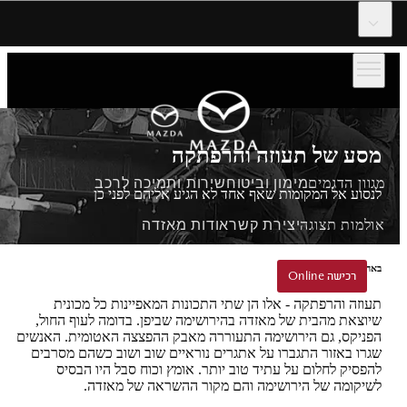
דלג לתוכן המרכזי
מסע של תעוזה והרפתקה
מגוון הדגמים
מימון וביטוח
שירות ותמיכה לרכב
לנסוע אל המקומות שאף אחד לא הגיע אליהם לפני כן
אולמות תצוגה
יצירת קשר
אודות מאזדה
באהבה ובאומץ מהירושימה
הזמנת נסיעת הדגמה
רכישה Online
רכישה Online
תעוזה והרפתקה - אלו הן שתי התכונות המאפיינות כל מכונית
שיוצאת מהבית של מאזדה בהירושימה שביפן. בדומה לעוף החול,
הפניקס, גם הירושימה התעוררה מאבק ההפצצה האטומית. האנשים
שגרו באזור התגברו על אתגרים נוראיים שוב ושוב כשהם מסרבים
להפסיק לחלום על עתיד טוב יותר. אומץ וכוח סבל היו הבסיס
לשיקומה של הירושימה והם מקור ההשראה של מאזדה.