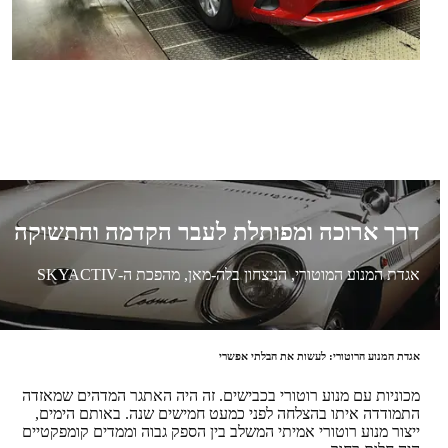
דרך ארוכה ומפותלת לעבר הקדמה והתשוקה
אגדת המנוע המוטורי, הניצחון בלה-מאן, מהפכת ה-SKYACTIV
אגדת המנוע הרוטורי: לעשות את הבלתי אפשרי
מכוניות עם מנוע רוטורי בכבישים. זה היה האתגר המדהים שמאזדה
התמודדה איתו בהצלחה לפני כמעט חמישים שנה. באותם הימים,
ייצור מנוע רוטורי אמיתי המשלב בין הספק גבוה וממדים קומפקטיים