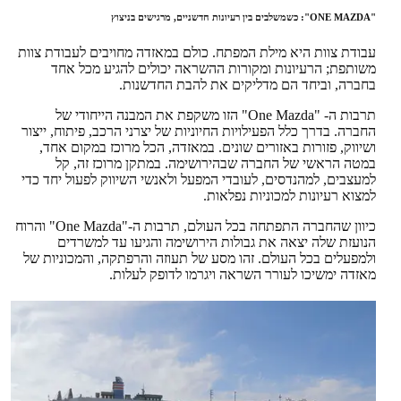
"ONE MAZDA": כשמשלבים בין רעיונות חדשניים, מרגישים בניצוץ
עבודת צוות היא מילת המפתח. כולם במאזדה מחויבים לעבודת צוות
משותפת; הרעיונות ומקורות ההשראה יכולים להגיע מכל אחד
בחברה, וביחד הם מדליקים את להבת החדשנות.
תרבות ה- "One Mazda" הזו משקפת את המבנה הייחודי של
החברה. בדרך כלל הפעילויות החיוניות של יצרני הרכב, פיתוח, ייצור
ושיווק, פזורות באזורים שונים. במאזדה, הכל מרוכז במקום אחד,
במטה הראשי של החברה שבהירושימה. במתקן מרוכז זה, קל
למעצבים, למהנדסים, לעובדי המפעל ולאנשי השיווק לפעול יחד כדי
למצוא רעיונות למכוניות נפלאות.
כיוון שהחברה התפתחה בכל העולם, תרבות ה-"One Mazda" והרוח
הנועזת שלה יצאה את גבולות הירושימה והגיעו עד למשרדים
ולמפעלים בכל העולם. זהו מסע של תעוזה והרפתקה, והמכוניות של
מאזדה ימשיכו לעורר השראה ויגרמו לדופק לעלות.