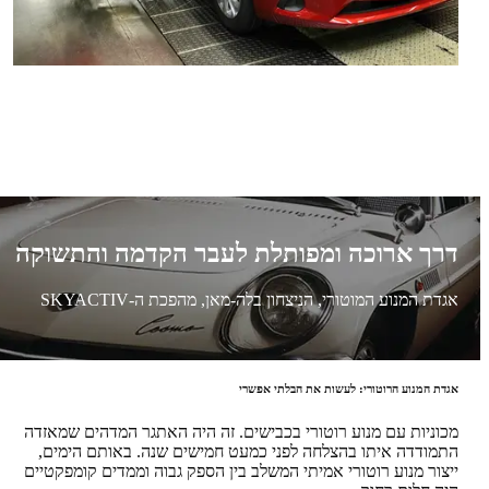
דרך ארוכה ומפותלת לעבר הקדמה והתשוקה
אגדת המנוע המוטורי, הניצחון בלה-מאן, מהפכת ה-SKYACTIV
אגדת המנוע הרוטורי: לעשות את הבלתי אפשרי
מכוניות עם מנוע רוטורי בכבישים. זה היה האתגר המדהים שמאזדה
התמודדה איתו בהצלחה לפני כמעט חמישים שנה. באותם הימים,
ייצור מנוע רוטורי אמיתי המשלב בין הספק גבוה וממדים קומפקטיים