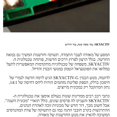
SKYACTIV: עוד מאה שנה, עוד חידוש
המסע של מאזדה לעבר התמדה, תשוקה וחדשנות המשיך גם במאה
החדשה. בגלל הרצון לפרוץ דרכים חדשות, פותחה טכנולוגית ה-
SKYACTIV, משפחה של טכנולוגיות מתקדמות המאפשרות לתעל
במלואו את הפוטנציאל הטמון במנועי הבנזין והדיזל.
לדוגמה, מנוע הבנזין SKYACTIV-G הגיע לרמה חדשה לגמרי של
חיסכון בדלק, הספק ופליטת מזהמים הודות ליחס דחיסה של 14:1,
נתון המתקבל רק במכונית מרוצים.
כתבי רכב רבים ממדינות שונות בעולם אימצו את טכנולוגיית ה-
SKYACTIV והעניקו לה פרסים שונים, כולל תוארי "מכונית השנה".
אבל חשוב מכך, דור חדש של מכוניות זוכה לאהדת הנהגים.
ההתרגשות בקרב חובבי ההגה כמו גם התשוקה של צוות המהנדסים
המשיכה להאיץ את מנוע החדשנות של מאזדה.