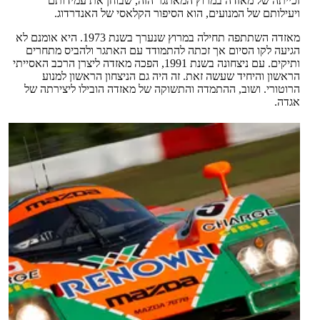
זכייתה של מאזדה במרוץ המאתגר הזה, שבוחן את עמידותם
ויעילותם של המנועים, הוא הסיפור הקלאסי של האנדרדוג.
מאזדה השתתפה תחילה במרוץ שנערך בשנת 1973. היא אומנם לא
הגיעה לקו הסיום אך זכתה להתמודד עם האתגר ולהביס מתחרים
ותיקים. עם ניצחונה בשנת 1991, הפכה מאזדה ליצרן הרכב האסייתי
הראשון והיחיד שעשה זאת. זה היה גם הניצחון הראשון למנוע
הרוטורי. ושוב, ההתמדה והתשוקה של מאזדה הובילו ליצירתה של
אגדה.