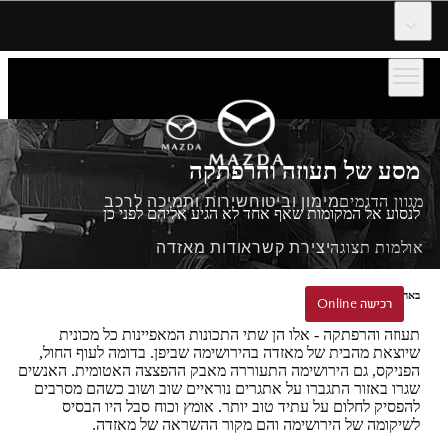
דלג לתוכן המרכזי
מסע של תעוזה והרפתקה
מגוון הדגמים
מימון וביטוח
שירות ותמיכה לרכב
לנסוע אל המקומות שאף אחד לא הגיע אליהם לפני כן
אולמות תצוגה
יצירת קשר
אודות מאזדה
באהבה ובאומץ מהירושימה
הזמנת נסיעת הדגמה
רכישה Online
רכישה Online
תעוזה והרפתקה - אלו הן שתי התכונות המאפיינות כל מכונית
שיוצאת מהבית של מאזדה בהירושימה שביפן. בדומה לעוף החול,
הפניקס, גם הירושימה התעוררה מאבק ההפצצה האטומית. האנשים
שגרו באזור התגברו על אתגרים נוראיים שוב ושוב כשהם מסרבים
להפסיק לחלום על עתיד טוב יותר. אומץ וכוח סבל היו הבסיס
לשיקומה של הירושימה והם מקור ההשראה של מאזדה.