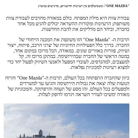
"ONE MAZDA": כשמשלבים בין רעיונות חדשניים, מרגישים בניצוץ
עבודת צוות היא מילת המפתח. כולם במאזדה מחויבים לעבודת צוות
משותפת; הרעיונות ומקורות ההשראה יכולים להגיע מכל אחד
בחברה, וביחד הם מדליקים את להבת החדשנות.
תרבות ה- "One Mazda" הזו משקפת את המבנה הייחודי של
החברה. בדרך כלל הפעילויות החיוניות של יצרני הרכב, פיתוח, ייצור
ושיווק, פזורות באזורים שונים. במאזדה, הכל מרוכז במקום אחד,
במטה הראשי של החברה שבהירושימה. במתקן מרוכז זה, קל
למעצבים, למהנדסים, לעובדי המפעל ולאנשי השיווק לפעול יחד כדי
למצוא רעיונות למכוניות נפלאות.
כיוון שהחברה התפתחה בכל העולם, תרבות ה-"One Mazda" והרוח
הנועזת שלה יצאה את גבולות הירושימה והגיעו עד למשרדים
ולמפעלים בכל העולם. זהו מסע של תעוזה והרפתקה, והמכוניות של
מאזדה ימשיכו לעורר השראה ויגרמו לדופק לעלות.