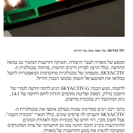
SKYACTIV: עוד מאה שנה, עוד חידוש
המסע של מאזדה לעבר התמדה, תשוקה וחדשנות המשיך גם במאה
החדשה. בגלל הרצון לפרוץ דרכים חדשות, פותחה טכנולוגית ה-
SKYACTIV, משפחה של טכנולוגיות מתקדמות המאפשרות לתעל
במלואו את הפוטנציאל הטמון במנועי הבנזין והדיזל.
לדוגמה, מנוע הבנזין SKYACTIV-G הגיע לרמה חדשה לגמרי של
חיסכון בדלק, הספק ופליטת מזהמים הודות ליחס דחיסה של 14:1,
נתון המתקבל רק במכונית מרוצים.
כתבי רכב רבים ממדינות שונות בעולם אימצו את טכנולוגיית ה-
SKYACTIV והעניקו לה פרסים שונים, כולל תוארי "מכונית השנה".
אבל חשוב מכך, דור חדש של מכוניות זוכה לאהדת הנהגים.
ההתרגשות בקרב חובבי ההגה כמו גם התשוקה של צוות המהנדסים
המשיכה להאיץ את מנוע החדשנות של מאזדה.