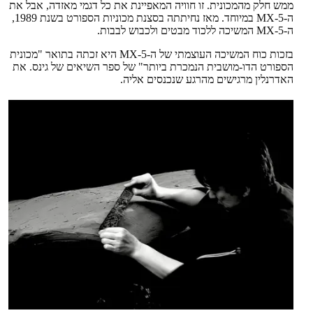
ממש חלק מהמכונית. זו חוויה המאפיינת את כל דגמי מאזדה, אבל את
ה-MX-5 במיוחד. מאז נחיתתה בסצנת מכוניות הספורט בשנת 1989,
ה-MX-5 המשיכה ללכוד מבטים ולכבוש לבבות.
בזכות כוח המשיכה העוצמתי של ה-MX-5 היא זכתה בתואר "מכונית
הספורט הדו-מושבית הנמכרת ביותר" של ספר השיאים של גינס. את
האדרנלין מרגישים מהרגע שנכנסים אליה.