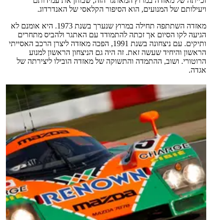
זכייתה של מאזדה במרוץ המאתגר הזה, שבוחן את עמידותם
ויעילותם של המנועים, הוא הסיפור הקלאסי של האנדרדוג.
מאזדה השתתפה תחילה במרוץ שנערך בשנת 1973. היא אומנם לא
הגיעה לקו הסיום אך זכתה להתמודד עם האתגר ולהביס מתחרים
ותיקים. עם ניצחונה בשנת 1991, הפכה מאזדה ליצרן הרכב האסייתי
הראשון והיחיד שעשה זאת. זה היה גם הניצחון הראשון למנוע
הרוטורי. ושוב, ההתמדה והתשוקה של מאזדה הובילו ליצירתה של
אגדה.