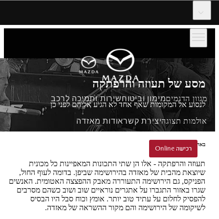
דלג לתוכן המרכזי
מסע של תעוזה והרפתקה
מגוון הדגמים
מימון וביטוח
שירות ותמיכה לרכב
לנסוע אל המקומות שאף אחד לא הגיע אליהם לפני כן
אולמות תצוגה
יצירת קשר
אודות מאזדה
באהבה ובאומץ מהירושימה
הזמנת נסיעת הדגמה
רכישה Online
רכישה Online
תעוזה והרפתקה - אלו הן שתי התכונות המאפיינות כל מכונית
שיוצאת מהבית של מאזדה בהירושימה שביפן. בדומה לעוף החול,
הפניקס, גם הירושימה התעוררה מאבק ההפצצה האטומית. האנשים
שגרו באזור התגברו על אתגרים נוראיים שוב ושוב כשהם מסרבים
להפסיק לחלום על עתיד טוב יותר. אומץ וכוח סבל היו הבסיס
לשיקומה של הירושימה והם מקור ההשראה של מאזדה.