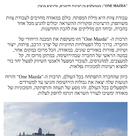
"ONE MAZDA": כשמשלבים בין רעיונות חדשניים, מרגישים בניצוץ
עבודת צוות היא מילת המפתח. כולם במאזדה מחויבים לעבודת צוות
משותפת; הרעיונות ומקורות ההשראה יכולים להגיע מכל אחד
בחברה, וביחד הם מדליקים את להבת החדשנות.
תרבות ה- "One Mazda" הזו משקפת את המבנה הייחודי של
החברה. בדרך כלל הפעילויות החיוניות של יצרני הרכב, פיתוח, ייצור
ושיווק, פזורות באזורים שונים. במאזדה, הכל מרוכז במקום אחד,
במטה הראשי של החברה שבהירושימה. במתקן מרוכז זה, קל
למעצבים, למהנדסים, לעובדי המפעל ולאנשי השיווק לפעול יחד כדי
למצוא רעיונות למכוניות נפלאות.
כיוון שהחברה התפתחה בכל העולם, תרבות ה-"One Mazda" והרוח
הנועזת שלה יצאה את גבולות הירושימה והגיעו עד למשרדים
ולמפעלים בכל העולם. זהו מסע של תעוזה והרפתקה, והמכוניות של
מאזדה ימשיכו לעורר השראה ויגרמו לדופק לעלות.