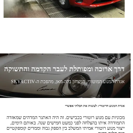
דרך ארוכה ומפותלת לעבר הקדמה והתשוקה
אגדת המנוע המוטורי, הניצחון בלה-מאן, מהפכת ה-SKYACTIV
אגדת המנוע הרוטורי: לעשות את הבלתי אפשרי
מכוניות עם מנוע רוטורי בכבישים. זה היה האתגר המדהים שמאזדה
התמודדה איתו בהצלחה לפני כמעט חמישים שנה. באותם הימים,
ייצור מנוע רוטורי אמיתי המשלב בין הספק גבוה וממדים קומפקטיים