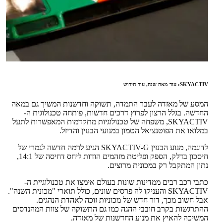
SKYACTIV: עוד מאה שנה, עוד חידוש
המסע של מאזדה לעבר התמדה, תשוקה וחדשנות המשיך גם במאה
החדשה. בגלל הרצון לפרוץ דרכים חדשות, פותחה טכנולוגית ה-
SKYACTIV, משפחה של טכנולוגיות מתקדמות המאפשרות לתעל
במלואו את הפוטנציאל הטמון במנועי הבנזין והדיזל.
לדוגמה, מנוע הבנזין SKYACTIV-G הגיע לרמה חדשה לגמרי של
חיסכון בדלק, הספק ופליטת מזהמים הודות ליחס דחיסה של 14:1,
נתון המתקבל רק במכונית מרוצים.
כתבי רכב רבים ממדינות שונות בעולם אימצו את טכנולוגיית ה-
SKYACTIV והעניקו לה פרסים שונים, כולל תוארי "מכונית השנה".
אבל חשוב מכך, דור חדש של מכוניות זוכה לאהדת הנהגים.
ההתרגשות בקרב חובבי ההגה כמו גם התשוקה של צוות המהנדסים
המשיכה להאיץ את מנוע החדשנות של מאזדה.