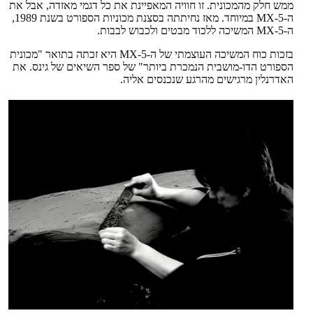
ממש חלק מהמכונית. זו חוויה המאפיינת את כל דגמי מאזדה, אבל את
ה-MX-5 במיוחד. מאז נחיתתה בסצנת מכוניות הספורט בשנת 1989,
ה-MX-5 המשיכה ללכוד מבטים ולכבוש לבבות.
בזכות כוח המשיכה העוצמתי של ה-MX-5 היא זכתה בתואר "מכונית
הספורט הדו-מושבית הנמכרת ביותר" של ספר השיאים של גינס. את
האדרנלין מרגישים מהרגע שנכנסים אליה.