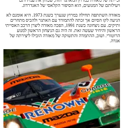
זכייתה של מאזדה במרוץ המאתגר הזה, שבוחן את עמידותם
ויעילותם של המנועים, הוא הסיפור הקלאסי של האנדרדוג.
מאזדה השתתפה תחילה במרוץ שנערך בשנת 1973. היא אומנם לא
הגיעה לקו הסיום אך זכתה להתמודד עם האתגר ולהביס מתחרים
ותיקים. עם ניצחונה בשנת 1991, הפכה מאזדה ליצרן הרכב האסייתי
הראשון והיחיד שעשה זאת. זה היה גם הניצחון הראשון למנוע
הרוטורי. ושוב, ההתמדה והתשוקה של מאזדה הובילו ליצירתה של
אגדה.