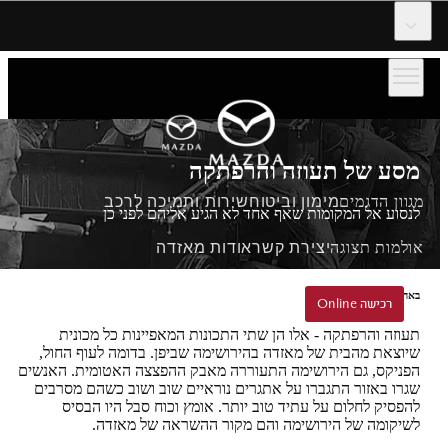
דלג לתוכן המרכזי
מסע של תעוזה והרפתקה
מגוון הדגמים
מימון וביטוח
שירות ותמיכה לרכב
לנסוע אל המקומות שאף אחד לא הגיע אליהם לפני כן
אולמות תצוגה
יצירת קשר
אודות מאזדה
באהבה ובאומץ מהירושימה
הזמנת נסיעת הדגמה
רכישה Online
רכישה Online
תעוזה והרפתקה - אלו הן שתי התכונות המאפיינות כל מכונית
שיוצאת מהבית של מאזדה בהירושימה שביפן. בדומה לעוף החול,
הפניקס, גם הירושימה התעוררה מאבק ההפצצה האטומית. האנשים
שגרו באזור התגברו על אתגרים נוראיים שוב ושוב כשהם מסרבים
להפסיק לחלום על עתיד טוב יותר. אומץ וכוח סבל היו הבסיס
לשיקומה של הירושימה והם מקור ההשראה של מאזדה.