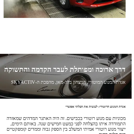
דרך ארוכה ומפותלת לעבר הקדמה והתשוקה
אגדת המנוע המוטורי, הניצחון בלה-מאן, מהפכת ה-SKYACTIV
אגדת המנוע הרוטורי: לעשות את הבלתי אפשרי
מכוניות עם מנוע רוטורי בכבישים. זה היה האתגר המדהים שמאזדה
התמודדה איתו בהצלחה לפני כמעט חמישים שנה. באותם הימים,
ייצור מנוע רוטורי אמיתי המשלב בין הספק גבוה וממדים קומפקטיים