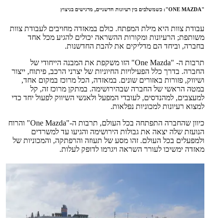
"ONE MAZDA": כשמשלבים בין רעיונות חדשניים, מרגישים בניצוץ
עבודת צוות היא מילת המפתח. כולם במאזדה מחויבים לעבודת צוות
משותפת; הרעיונות ומקורות ההשראה יכולים להגיע מכל אחד
בחברה, וביחד הם מדליקים את להבת החדשנות.
תרבות ה- "One Mazda" הזו משקפת את המבנה הייחודי של
החברה. בדרך כלל הפעילויות החיוניות של יצרני הרכב, פיתוח, ייצור
ושיווק, פזורות באזורים שונים. במאזדה, הכל מרוכז במקום אחד,
במטה הראשי של החברה שבהירושימה. במתקן מרוכז זה, קל
למעצבים, למהנדסים, לעובדי המפעל ולאנשי השיווק לפעול יחד כדי
למצוא רעיונות למכוניות נפלאות.
כיוון שהחברה התפתחה בכל העולם, תרבות ה-"One Mazda" והרוח
הנועזת שלה יצאה את גבולות הירושימה והגיעו עד למשרדים
ולמפעלים בכל העולם. זהו מסע של תעוזה והרפתקה, והמכוניות של
מאזדה ימשיכו לעורר השראה ויגרמו לדופק לעלות.