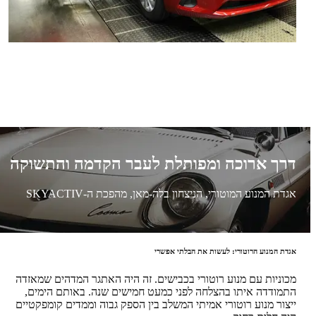
דרך ארוכה ומפותלת לעבר הקדמה והתשוקה
אגדת המנוע המוטורי, הניצחון בלה-מאן, מהפכת ה-SKYACTIV
אגדת המנוע הרוטורי: לעשות את הבלתי אפשרי
מכוניות עם מנוע רוטורי בכבישים. זה היה האתגר המדהים שמאזדה
התמודדה איתו בהצלחה לפני כמעט חמישים שנה. באותם הימים,
ייצור מנוע רוטורי אמיתי המשלב בין הספק גבוה וממדים קומפקטיים