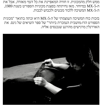
ממש חלק מהמכונית. זו חוויה המאפיינת את כל דגמי מאזדה, אבל את
ה-MX-5 במיוחד. מאז נחיתתה בסצנת מכוניות הספורט בשנת 1989,
ה-MX-5 המשיכה ללכוד מבטים ולכבוש לבבות.
בזכות כוח המשיכה העוצמתי של ה-MX-5 היא זכתה בתואר "מכונית
הספורט הדו-מושבית הנמכרת ביותר" של ספר השיאים של גינס. את
האדרנלין מרגישים מהרגע שנכנסים אליה.