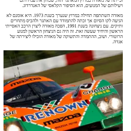
זכייתה של מאזדה במרוץ המאתגר הזה, שבוחן את עמידותם
ויעילותם של המנועים, הוא הסיפור הקלאסי של האנדרדוג.
מאזדה השתתפה תחילה במרוץ שנערך בשנת 1973. היא אומנם לא
הגיעה לקו הסיום אך זכתה להתמודד עם האתגר ולהביס מתחרים
ותיקים. עם ניצחונה בשנת 1991, הפכה מאזדה ליצרן הרכב האסייתי
הראשון והיחיד שעשה זאת. זה היה גם הניצחון הראשון למנוע
הרוטורי. ושוב, ההתמדה והתשוקה של מאזדה הובילו ליצירתה של
אגדה.