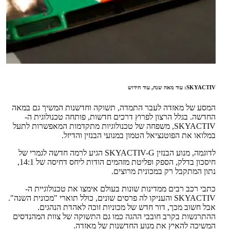
SKYACTIV: עוד מאה שנה, עוד חידוש
המסע של מאזדה לעבר התמדה, תשוקה וחדשנות המשיך גם במאה
החדשה. בגלל הרצון לפרוץ דרכים חדשות, פותחה טכנולוגית ה-
SKYACTIV, משפחה של טכנולוגיות מתקדמות המאפשרות לתעל
במלואו את הפוטנציאל הטמון במנועי הבנזין והדיזל.
לדוגמה, מנוע הבנזין SKYACTIV-G הגיע לרמה חדשה לגמרי של
חיסכון בדלק, הספק ופליטת מזהמים הודות ליחס דחיסה של 14:1,
נתון המתקבל רק במכונית מרוצים.
כתבי רכב רבים ממדינות שונות בעולם אימצו את טכנולוגיית ה-
SKYACTIV והעניקו לה פרסים שונים, כולל תוארי "מכונית השנה".
אבל חשוב מכך, דור חדש של מכוניות זוכה לאהדת הנהגים.
ההתרגשות בקרב חובבי ההגה כמו גם התשוקה של צוות המהנדסים
המשיכה להאיץ את מנוע החדשנות של מאזדה.