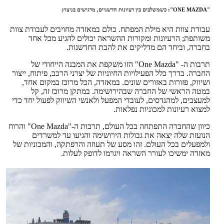
"ONE MAZDA": כשמשלבים בין רעיונות חדשניים, מרגישים בניצוץ
עבודת צוות היא מילת המפתח. כולם במאזדה מחויבים לעבודת צוות
משותפת; הרעיונות ומקורות ההשראה יכולים להגיע מכל אחד
בחברה, וביחד הם מדליקים את להבת החדשנות.
תרבות ה- "One Mazda" הזו משקפת את המבנה הייחודי של
החברה. בדרך כלל הפעילויות החיוניות של יצרני הרכב, פיתוח, ייצור
ושיווק, פזורות באזורים שונים. במאזדה, הכל מרוכז במקום אחד,
במטה הראשי של החברה שבהירושימה. במתקן מרוכז זה, קל
למעצבים, למהנדסים, לעובדי המפעל ולאנשי השיווק לפעול יחד כדי
למצוא רעיונות למכוניות נפלאות.
כיוון שהחברה התפתחה בכל העולם, תרבות ה-"One Mazda" והרוח
הנועזת שלה יצאה את גבולות הירושימה והגיעו עד למשרדים
ולמפעלים בכל העולם. זהו מסע של תעוזה והרפתקה, והמכוניות של
מאזדה ימשיכו לעורר השראה ויגרמו לדופק לעלות.