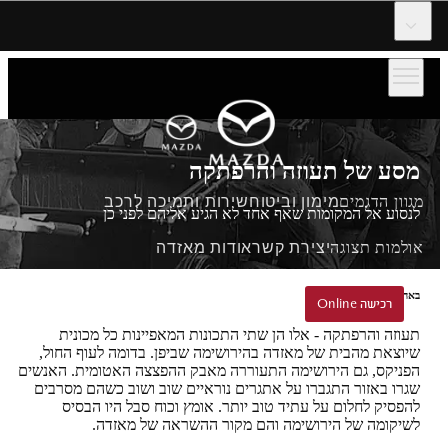
דלג לתוכן המרכזי
מסע של תעוזה והרפתקה
מגוון הדגמים
מימון וביטוח
שירות ותמיכה לרכב
לנסוע אל המקומות שאף אחד לא הגיע אליהם לפני כן
אולמות תצוגה
יצירת קשר
אודות מאזדה
באהבה ובאומץ מהירושימה
הזמנת נסיעת הדגמה
רכישה Online
רכישה Online
תעוזה והרפתקה - אלו הן שתי התכונות המאפיינות כל מכונית
שיוצאת מהבית של מאזדה בהירושימה שביפן. בדומה לעוף החול,
הפניקס, גם הירושימה התעוררה מאבק ההפצצה האטומית. האנשים
שגרו באזור התגברו על אתגרים נוראיים שוב ושוב כשהם מסרבים
להפסיק לחלום על עתיד טוב יותר. אומץ וכוח סבל היו הבסיס
לשיקומה של הירושימה והם מקור ההשראה של מאזדה.