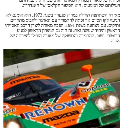
זכייתה של מאזדה במרוץ המאתגר הזה, שבוחן את עמידותם
ויעילותם של המנועים, הוא הסיפור הקלאסי של האנדרדוג.
מאזדה השתתפה תחילה במרוץ שנערך בשנת 1973. היא אומנם לא
הגיעה לקו הסיום אך זכתה להתמודד עם האתגר ולהביס מתחרים
ותיקים. עם ניצחונה בשנת 1991, הפכה מאזדה ליצרן הרכב האסייתי
הראשון והיחיד שעשה זאת. זה היה גם הניצחון הראשון למנוע
הרוטורי. ושוב, ההתמדה והתשוקה של מאזדה הובילו ליצירתה של
אגדה.