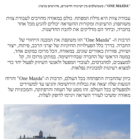
"ONE MAZDA": כשמשלבים בין רעיונות חדשניים, מרגישים בניצוץ
עבודת צוות היא מילת המפתח. כולם במאזדה מחויבים לעבודת צוות
משותפת; הרעיונות ומקורות ההשראה יכולים להגיע מכל אחד
בחברה, וביחד הם מדליקים את להבת החדשנות.
תרבות ה- "One Mazda" הזו משקפת את המבנה הייחודי של
החברה. בדרך כלל הפעילויות החיוניות של יצרני הרכב, פיתוח, ייצור
ושיווק, פזורות באזורים שונים. במאזדה, הכל מרוכז במקום אחד,
במטה הראשי של החברה שבהירושימה. במתקן מרוכז זה, קל
למעצבים, למהנדסים, לעובדי המפעל ולאנשי השיווק לפעול יחד כדי
למצוא רעיונות למכוניות נפלאות.
כיוון שהחברה התפתחה בכל העולם, תרבות ה-"One Mazda" והרוח
הנועזת שלה יצאה את גבולות הירושימה והגיעו עד למשרדים
ולמפעלים בכל העולם. זהו מסע של תעוזה והרפתקה, והמכוניות של
מאזדה ימשיכו לעורר השראה ויגרמו לדופק לעלות.