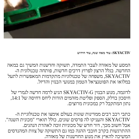
SKYACTIV: עוד מאה שנה, עוד חידוש
המסע של מאזדה לעבר התמדה, תשוקה וחדשנות המשיך גם במאה
החדשה. בגלל הרצון לפרוץ דרכים חדשות, פותחה טכנולוגית ה-
SKYACTIV, משפחה של טכנולוגיות מתקדמות המאפשרות לתעל
במלואו את הפוטנציאל הטמון במנועי הבנזין והדיזל.
לדוגמה, מנוע הבנזין SKYACTIV-G הגיע לרמה חדשה לגמרי של
חיסכון בדלק, הספק ופליטת מזהמים הודות ליחס דחיסה של 14:1,
נתון המתקבל רק במכונית מרוצים.
כתבי רכב רבים ממדינות שונות בעולם אימצו את טכנולוגיית ה-
SKYACTIV והעניקו לה פרסים שונים, כולל תוארי "מכונית השנה".
אבל חשוב מכך, דור חדש של מכוניות זוכה לאהדת הנהגים.
ההתרגשות בקרב חובבי ההגה כמו גם התשוקה של צוות המהנדסים
המשיכה להאיץ את מנוע החדשנות של מאזדה.