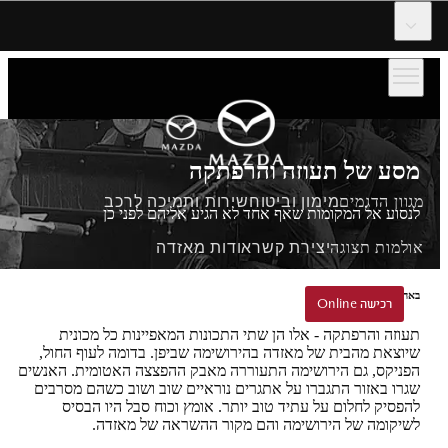
דלג לתוכן המרכזי
מסע של תעוזה והרפתקה
מגוון הדגמים
מימון וביטוח
שירות ותמיכה לרכב
לנסוע אל המקומות שאף אחד לא הגיע אליהם לפני כן
אולמות תצוגה
יצירת קשר
אודות מאזדה
באהבה ובאומץ מהירושימה
הזמנת נסיעת הדגמה
רכישה Online
רכישה Online
תעוזה והרפתקה - אלו הן שתי התכונות המאפיינות כל מכונית
שיוצאת מהבית של מאזדה בהירושימה שביפן. בדומה לעוף החול,
הפניקס, גם הירושימה התעוררה מאבק ההפצצה האטומית. האנשים
שגרו באזור התגברו על אתגרים נוראיים שוב ושוב כשהם מסרבים
להפסיק לחלום על עתיד טוב יותר. אומץ וכוח סבל היו הבסיס
לשיקומה של הירושימה והם מקור ההשראה של מאזדה.