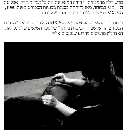
ממש חלק מהמכונית. זו חוויה המאפיינת את כל דגמי מאזדה, אבל את
ה-MX-5 במיוחד. מאז נחיתתה בסצנת מכוניות הספורט בשנת 1989,
ה-MX-5 המשיכה ללכוד מבטים ולכבוש לבבות.
בזכות כוח המשיכה העוצמתי של ה-MX-5 היא זכתה בתואר "מכונית
הספורט הדו-מושבית הנמכרת ביותר" של ספר השיאים של גינס. את
האדרנלין מרגישים מהרגע שנכנסים אליה.