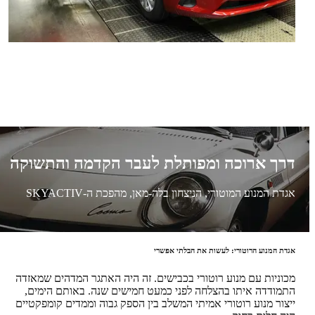
דרך ארוכה ומפותלת לעבר הקדמה והתשוקה
אגדת המנוע המוטורי, הניצחון בלה-מאן, מהפכת ה-SKYACTIV
אגדת המנוע הרוטורי: לעשות את הבלתי אפשרי
מכוניות עם מנוע רוטורי בכבישים. זה היה האתגר המדהים שמאזדה
התמודדה איתו בהצלחה לפני כמעט חמישים שנה. באותם הימים,
ייצור מנוע רוטורי אמיתי המשלב בין הספק גבוה וממדים קומפקטיים