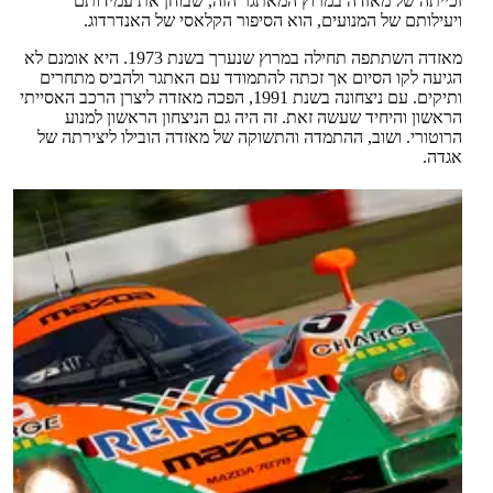
זכייתה של מאזדה במרוץ המאתגר הזה, שבוחן את עמידותם
ויעילותם של המנועים, הוא הסיפור הקלאסי של האנדרדוג.
מאזדה השתתפה תחילה במרוץ שנערך בשנת 1973. היא אומנם לא
הגיעה לקו הסיום אך זכתה להתמודד עם האתגר ולהביס מתחרים
ותיקים. עם ניצחונה בשנת 1991, הפכה מאזדה ליצרן הרכב האסייתי
הראשון והיחיד שעשה זאת. זה היה גם הניצחון הראשון למנוע
הרוטורי. ושוב, ההתמדה והתשוקה של מאזדה הובילו ליצירתה של
אגדה.