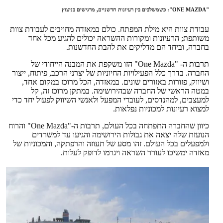
"ONE MAZDA": כשמשלבים בין רעיונות חדשניים, מרגישים בניצוץ
עבודת צוות היא מילת המפתח. כולם במאזדה מחויבים לעבודת צוות
משותפת; הרעיונות ומקורות ההשראה יכולים להגיע מכל אחד
בחברה, וביחד הם מדליקים את להבת החדשנות.
תרבות ה- "One Mazda" הזו משקפת את המבנה הייחודי של
החברה. בדרך כלל הפעילויות החיוניות של יצרני הרכב, פיתוח, ייצור
ושיווק, פזורות באזורים שונים. במאזדה, הכל מרוכז במקום אחד,
במטה הראשי של החברה שבהירושימה. במתקן מרוכז זה, קל
למעצבים, למהנדסים, לעובדי המפעל ולאנשי השיווק לפעול יחד כדי
למצוא רעיונות למכוניות נפלאות.
כיוון שהחברה התפתחה בכל העולם, תרבות ה-"One Mazda" והרוח
הנועזת שלה יצאה את גבולות הירושימה והגיעו עד למשרדים
ולמפעלים בכל העולם. זהו מסע של תעוזה והרפתקה, והמכוניות של
מאזדה ימשיכו לעורר השראה ויגרמו לדופק לעלות.