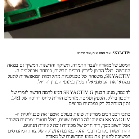
SKYACTIV: עוד מאה שנה, עוד חידוש
המסע של מאזדה לעבר התמדה, תשוקה וחדשנות המשיך גם במאה
החדשה. בגלל הרצון לפרוץ דרכים חדשות, פותחה טכנולוגית ה-
SKYACTIV, משפחה של טכנולוגיות מתקדמות המאפשרות לתעל
במלואו את הפוטנציאל הטמון במנועי הבנזין והדיזל.
לדוגמה, מנוע הבנזין SKYACTIV-G הגיע לרמה חדשה לגמרי של
חיסכון בדלק, הספק ופליטת מזהמים הודות ליחס דחיסה של 14:1,
נתון המתקבל רק במכונית מרוצים.
כתבי רכב רבים ממדינות שונות בעולם אימצו את טכנולוגיית ה-
SKYACTIV והעניקו לה פרסים שונים, כולל תוארי "מכונית השנה".
אבל חשוב מכך, דור חדש של מכוניות זוכה לאהדת הנהגים.
ההתרגשות בקרב חובבי ההגה כמו גם התשוקה של צוות המהנדסים
המשיכה להאיץ את מנוע החדשנות של מאזדה.