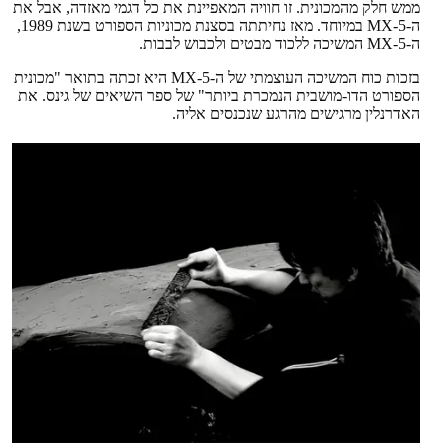
ממש חלק מהמכונית. זו חוויה המאפיינת את כל דגמי מאזדה, אבל את
ה-MX-5 במיוחד. מאז נחיתתה בסצנת מכוניות הספורט בשנת 1989,
ה-MX-5 המשיכה ללכוד מבטים ולכבוש לבבות.
בזכות כוח המשיכה העוצמתי של ה-MX-5 היא זכתה בתואר "מכונית
הספורט הדו-מושבית הנמכרת ביותר" של ספר השיאים של גינס. את
האדרנלין מרגישים מהרגע שנכנסים אליה.