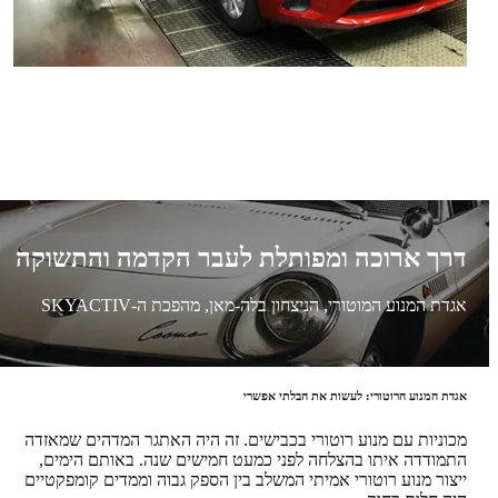
דרך ארוכה ומפותלת לעבר הקדמה והתשוקה
אגדת המנוע המוטורי, הניצחון בלה-מאן, מהפכת ה-SKYACTIV
אגדת המנוע הרוטורי: לעשות את הבלתי אפשרי
מכוניות עם מנוע רוטורי בכבישים. זה היה האתגר המדהים שמאזדה
התמודדה איתו בהצלחה לפני כמעט חמישים שנה. באותם הימים,
ייצור מנוע רוטורי אמיתי המשלב בין הספק גבוה וממדים קומפקטיים