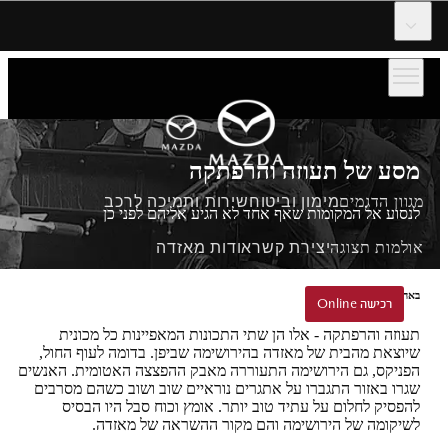
דלג לתוכן המרכזי
מסע של תעוזה והרפתקה
מגוון הדגמים
מימון וביטוח
שירות ותמיכה לרכב
לנסוע אל המקומות שאף אחד לא הגיע אליהם לפני כן
אולמות תצוגה
יצירת קשר
אודות מאזדה
באהבה ובאומץ מהירושימה
הזמנת נסיעת הדגמה
רכישה Online
רכישה Online
תעוזה והרפתקה - אלו הן שתי התכונות המאפיינות כל מכונית
שיוצאת מהבית של מאזדה בהירושימה שביפן. בדומה לעוף החול,
הפניקס, גם הירושימה התעוררה מאבק ההפצצה האטומית. האנשים
שגרו באזור התגברו על אתגרים נוראיים שוב ושוב כשהם מסרבים
להפסיק לחלום על עתיד טוב יותר. אומץ וכוח סבל היו הבסיס
לשיקומה של הירושימה והם מקור ההשראה של מאזדה.