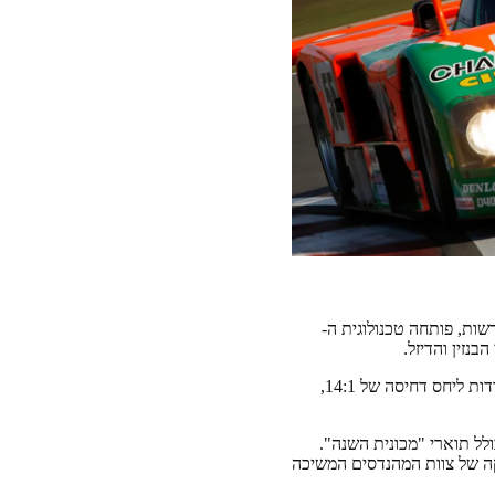
ות, פותחה טכנולוגית ה-
לדוגמה, מנוע הבנזין SKYACTIV-G הגיע לרמה חדשה לגמרי של חיסכון בדלק, הספק ופליטת מזהמים הודות ליחס דחיסה של 14:1,
SKYACT והעניקו לה פרסים שונים, כולל תוארי "מכונית השנה".
קה של צוות המהנדסים המשיכה