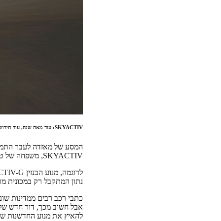
SKYACTIV: עוד מאה שנה, עוד חידוש
המסע של מאזדה לעבר התמדה
SKYACTIV, משפחה של טכנולוגיות מתקדמות המאפשרות לתעל במלואו את הפוטנציאל הטמון במנועי הבנזין והדיזל.
נתון המתקבל רק במכונית מר
אבל חשוב מכך, דור חדש של
להאיץ את מנוע החדשנות של