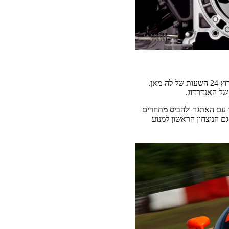
בשנת 1991 טלטלה מאזדה את עולם הספורט המוטורי. המאזדה 787B, שצוידה במנוע מוטורי, זכתה במרוץ 24 השעות של לה-מאן.
של האנדרדוג.
אך זכתה להתמודד עם האתגר ולהביס מתחרים
ה היה גם הניצחון הראשון למנוע