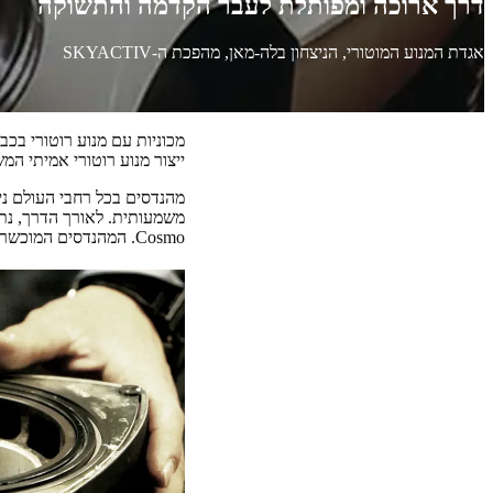
דרך ארוכה ומפותלת לעבר הקדמה והתשוקה
אגדת המנוע המוטורי, הניצחון בלה-מאן, מהפכת ה-SKYACTIV
אגדת המנוע הרוטורי: לעשות את הבלתי
מכוניות עם מנוע רוטורי בכ
ייצור מנוע רוטורי אמיתי המ
משמעותית. לאורך הדרך, נתק
Cosmo. המהנדסים המוכשרים השיגו את הבלתי אפשרי והפכו לאגדה בזכות התמדה ללא פשרות, תשוקה וחדשנות.