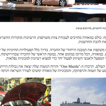
. כולם במאזדה מחויבים לעבודת צוות משותפת; הרעיונות ומקורות ההשראה
את להבת החדשנות.
 ה- "One Mazda" הזו משקפת את המבנה הייחודי של החברה. בדרך כלל הפעילויות החיוניות ש
נים. במאזדה, הכל מרוכז במקום אחד, במטה הראשי של החברה שבהירושימה. 
המפעל ולאנשי השיווק לפעול יחד כדי למצוא רעיונות למכוניות נפלאות.
כיוון שהחברה התפתחה בכל העולם, תרבות ה-"One Mazda" והרוח הנועזת שלה יצ
סע של תעוזה והרפתקה, והמכוניות של מאזדה ימשיכו לעורר השראה ויגרמו ל