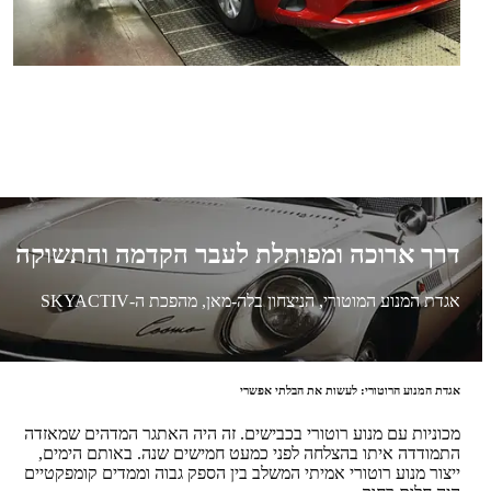
דרך ארוכה ומפותלת לעבר הקדמה והתשוקה
אגדת המנוע המוטורי, הניצחון בלה-מאן, מהפכת ה-SKYACTIV
אגדת המנוע הרוטורי: לעשות את הבלתי אפשרי
מכוניות עם מנוע רוטורי בכבישים. זה היה האתגר המדהים שמאזדה
התמודדה איתו בהצלחה לפני כמעט חמישים שנה. באותם הימים,
ייצור מנוע רוטורי אמיתי המשלב בין הספק גבוה וממדים קומפקטיים