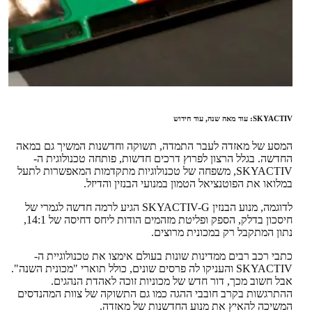
SKYACTIV: עוד מאה שנה, עוד חידוש
המסע של מאזדה לעבר התמדה, תשוקה וחדשנות המשיך גם במאה
החדשה. בגלל הרצון לפרוץ דרכים חדשות, פותחה טכנולוגית ה-
SKYACTIV, משפחה של טכנולוגיות מתקדמות המאפשרות לתעל
במלואו את הפוטנציאל הטמון במנועי הבנזין והדיזל.
לדוגמה, מנוע הבנזין SKYACTIV-G הגיע לרמה חדשה לגמרי של
חיסכון בדלק, הספק ופליטת מזהמים הודות ליחס דחיסה של 14:1,
נתון המתקבל רק במכונית מרוצים.
כתבי רכב רבים ממדינות שונות בעולם אימצו את טכנולוגיית ה-
SKYACTIV והעניקו לה פרסים שונים, כולל תוארי "מכונית השנה".
אבל חשוב מכך, דור חדש של מכוניות זוכה לאהדת הנהגים.
ההתרגשות בקרב חובבי ההגה כמו גם התשוקה של צוות המהנדסים
המשיכה להאיץ את מנוע החדשנות של מאזדה.