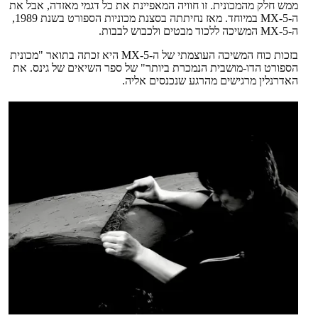
ממש חלק מהמכונית. זו חוויה המאפיינת את כל דגמי מאזדה, אבל את
ה-MX-5 במיוחד. מאז נחיתתה בסצנת מכוניות הספורט בשנת 1989,
ה-MX-5 המשיכה ללכוד מבטים ולכבוש לבבות.
בזכות כוח המשיכה העוצמתי של ה-MX-5 היא זכתה בתואר "מכונית
הספורט הדו-מושבית הנמכרת ביותר" של ספר השיאים של גינס. את
האדרנלין מרגישים מהרגע שנכנסים אליה.