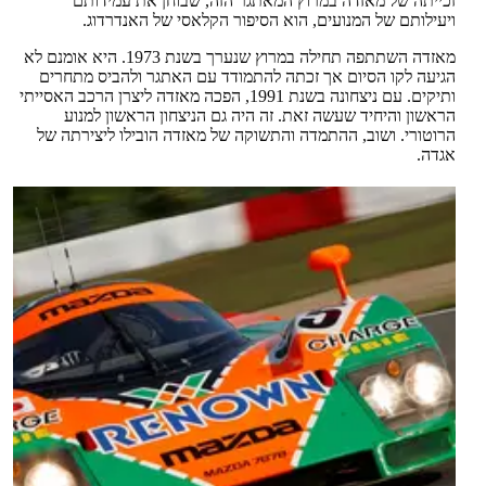
זכייתה של מאזדה במרוץ המאתגר הזה, שבוחן את עמידותם
ויעילותם של המנועים, הוא הסיפור הקלאסי של האנדרדוג.
מאזדה השתתפה תחילה במרוץ שנערך בשנת 1973. היא אומנם לא
הגיעה לקו הסיום אך זכתה להתמודד עם האתגר ולהביס מתחרים
ותיקים. עם ניצחונה בשנת 1991, הפכה מאזדה ליצרן הרכב האסייתי
הראשון והיחיד שעשה זאת. זה היה גם הניצחון הראשון למנוע
הרוטורי. ושוב, ההתמדה והתשוקה של מאזדה הובילו ליצירתה של
אגדה.