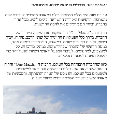
"ONE MAZDA": כשמשלבים בין רעיונות חדשניים, מרגישים בניצוץ
עבודת צוות היא מילת המפתח. כולם במאזדה מחויבים לעבודת צוות
משותפת; הרעיונות ומקורות ההשראה יכולים להגיע מכל אחד
בחברה, וביחד הם מדליקים את להבת החדשנות.
תרבות ה- "One Mazda" הזו משקפת את המבנה הייחודי של
החברה. בדרך כלל הפעילויות החיוניות של יצרני הרכב, פיתוח, ייצור
ושיווק, פזורות באזורים שונים. במאזדה, הכל מרוכז במקום אחד,
במטה הראשי של החברה שבהירושימה. במתקן מרוכז זה, קל
למעצבים, למהנדסים, לעובדי המפעל ולאנשי השיווק לפעול יחד כדי
למצוא רעיונות למכוניות נפלאות.
כיוון שהחברה התפתחה בכל העולם, תרבות ה-"One Mazda" והרוח
הנועזת שלה יצאה את גבולות הירושימה והגיעו עד למשרדים
ולמפעלים בכל העולם. זהו מסע של תעוזה והרפתקה, והמכוניות של
מאזדה ימשיכו לעורר השראה ויגרמו לדופק לעלות.