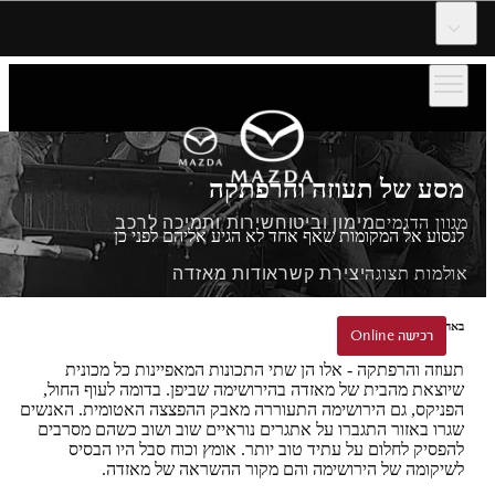
דלג לתוכן המרכזי
מסע של תעוזה והרפתקה
מגוון הדגמים
מימון וביטוח
שירות ותמיכה לרכב
לנסוע אל המקומות שאף אחד לא הגיע אליהם לפני כן
אולמות תצוגה
יצירת קשר
אודות מאזדה
באהבה ובאומץ מהירושימה
הזמנת נסיעת הדגמה
רכישה Online
רכישה Online
תעוזה והרפתקה - אלו הן שתי התכונות המאפיינות כל מכונית
שיוצאת מהבית של מאזדה בהירושימה שביפן. בדומה לעוף החול,
הפניקס, גם הירושימה התעוררה מאבק ההפצצה האטומית. האנשים
שגרו באזור התגברו על אתגרים נוראיים שוב ושוב כשהם מסרבים
להפסיק לחלום על עתיד טוב יותר. אומץ וכוח סבל היו הבסיס
לשיקומה של הירושימה והם מקור ההשראה של מאזדה.