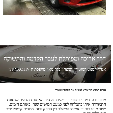
דרך ארוכה ומפותלת לעבר הקדמה והתשוקה
אגדת המנוע המוטורי, הניצחון בלה-מאן, מהפכת ה-SKYACTIV
אגדת המנוע הרוטורי: לעשות את הבלתי אפשרי
מכוניות עם מנוע רוטורי בכבישים. זה היה האתגר המדהים שמאזדה
התמודדה איתו בהצלחה לפני כמעט חמישים שנה. באותם הימים,
ייצור מנוע רוטורי אמיתי המשלב בין הספק גבוה וממדים קומפקטיים