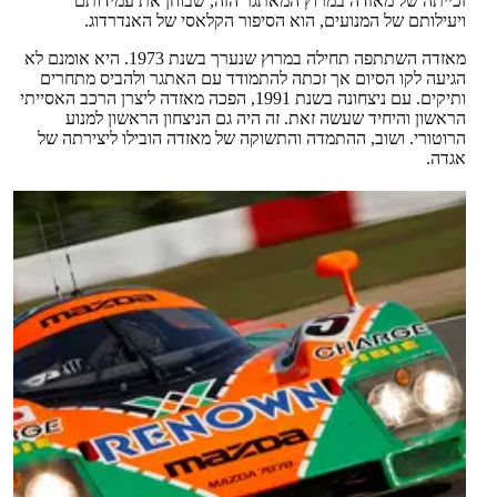
זכייתה של מאזדה במרוץ המאתגר הזה, שבוחן את עמידותם
ויעילותם של המנועים, הוא הסיפור הקלאסי של האנדרדוג.
מאזדה השתתפה תחילה במרוץ שנערך בשנת 1973. היא אומנם לא
הגיעה לקו הסיום אך זכתה להתמודד עם האתגר ולהביס מתחרים
ותיקים. עם ניצחונה בשנת 1991, הפכה מאזדה ליצרן הרכב האסייתי
הראשון והיחיד שעשה זאת. זה היה גם הניצחון הראשון למנוע
הרוטורי. ושוב, ההתמדה והתשוקה של מאזדה הובילו ליצירתה של
אגדה.