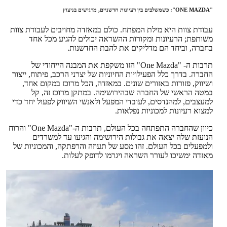
"ONE MAZDA": כשמשלבים בין רעיונות חדשניים, מרגישים בניצוץ
עבודת צוות היא מילת המפתח. כולם במאזדה מחויבים לעבודת צוות
משותפת; הרעיונות ומקורות ההשראה יכולים להגיע מכל אחד
בחברה, וביחד הם מדליקים את להבת החדשנות.
תרבות ה- "One Mazda" הזו משקפת את המבנה הייחודי של
החברה. בדרך כלל הפעילויות החיוניות של יצרני הרכב, פיתוח, ייצור
ושיווק, פזורות באזורים שונים. במאזדה, הכל מרוכז במקום אחד,
במטה הראשי של החברה שבהירושימה. במתקן מרוכז זה, קל
למעצבים, למהנדסים, לעובדי המפעל ולאנשי השיווק לפעול יחד כדי
למצוא רעיונות למכוניות נפלאות.
כיוון שהחברה התפתחה בכל העולם, תרבות ה-"One Mazda" והרוח
הנועזת שלה יצאה את גבולות הירושימה והגיעו עד למשרדים
ולמפעלים בכל העולם. זהו מסע של תעוזה והרפתקה, והמכוניות של
מאזדה ימשיכו לעורר השראה ויגרמו לדופק לעלות.