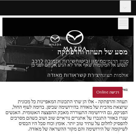
דלג לתוכן המרכזי
מסע של תעוזה והרפתקה
מגוון הדגמים
מימון וביטוח
שירות ותמיכה לרכב
לנסוע אל המקומות שאף אחד לא הגיע אליהם לפני כן
אולמות תצוגה
יצירת קשר
אודות מאזדה
באהבה ובאומץ מהירושימה
הזמנת נסיעת הדגמה
רכישה Online
רכישה Online
תעוזה והרפתקה - אלו הן שתי התכונות המאפיינות כל מכונית
שיוצאת מהבית של מאזדה בהירושימה שביפן. בדומה לעוף החול,
הפניקס, גם הירושימה התעוררה מאבק ההפצצה האטומית. האנשים
שגרו באזור התגברו על אתגרים נוראיים שוב ושוב כשהם מסרבים
להפסיק לחלום על עתיד טוב יותר. אומץ וכוח סבל היו הבסיס
לשיקומה של הירושימה והם מקור ההשראה של מאזדה.