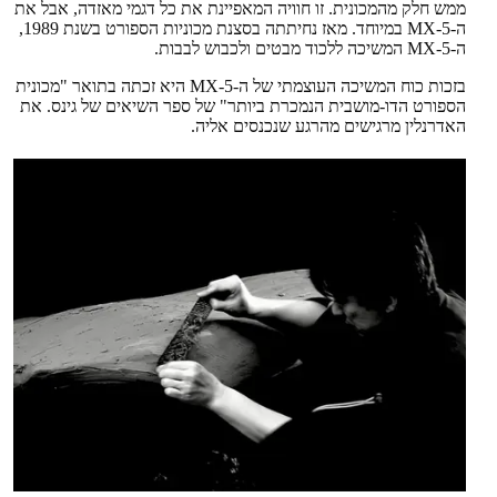
ממש חלק מהמכונית. זו חוויה המאפיינת את כל דגמי מאזדה, אבל את
ה-MX-5 במיוחד. מאז נחיתתה בסצנת מכוניות הספורט בשנת 1989,
ה-MX-5 המשיכה ללכוד מבטים ולכבוש לבבות.
בזכות כוח המשיכה העוצמתי של ה-MX-5 היא זכתה בתואר "מכונית
הספורט הדו-מושבית הנמכרת ביותר" של ספר השיאים של גינס. את
האדרנלין מרגישים מהרגע שנכנסים אליה.