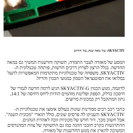
SKYACTIV: עוד מאה שנה, עוד חידוש
המסע של מאזדה לעבר התמדה, תשוקה וחדשנות המשיך גם במאה
החדשה. בגלל הרצון לפרוץ דרכים חדשות, פותחה טכנולוגית ה-
SKYACTIV, משפחה של טכנולוגיות מתקדמות המאפשרות לתעל
במלואו את הפוטנציאל הטמון במנועי הבנזין והדיזל.
לדוגמה, מנוע הבנזין SKYACTIV-G הגיע לרמה חדשה לגמרי של
חיסכון בדלק, הספק ופליטת מזהמים הודות ליחס דחיסה של 14:1,
נתון המתקבל רק במכונית מרוצים.
כתבי רכב רבים ממדינות שונות בעולם אימצו את טכנולוגיית ה-
SKYACTIV והעניקו לה פרסים שונים, כולל תוארי "מכונית השנה".
אבל חשוב מכך, דור חדש של מכוניות זוכה לאהדת הנהגים.
ההתרגשות בקרב חובבי ההגה כמו גם התשוקה של צוות המהנדסים
המשיכה להאיץ את מנוע החדשנות של מאזדה.