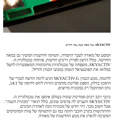
SKYACTIV: עוד מאה שנה, עוד חידוש
המסע של מאזדה לעבר התמדה, תשוקה וחדשנות המשיך גם במאה
החדשה. בגלל הרצון לפרוץ דרכים חדשות, פותחה טכנולוגית ה-
SKYACTIV, משפחה של טכנולוגיות מתקדמות המאפשרות לתעל
במלואו את הפוטנציאל הטמון במנועי הבנזין והדיזל.
לדוגמה, מנוע הבנזין SKYACTIV-G הגיע לרמה חדשה לגמרי של
חיסכון בדלק, הספק ופליטת מזהמים הודות ליחס דחיסה של 14:1,
נתון המתקבל רק במכונית מרוצים.
כתבי רכב רבים ממדינות שונות בעולם אימצו את טכנולוגיית ה-
SKYACTIV והעניקו לה פרסים שונים, כולל תוארי "מכונית השנה".
אבל חשוב מכך, דור חדש של מכוניות זוכה לאהדת הנהגים.
ההתרגשות בקרב חובבי ההגה כמו גם התשוקה של צוות המהנדסים
המשיכה להאיץ את מנוע החדשנות של מאזדה.