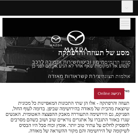
דלג לתוכן המרכזי
מסע של תעוזה והרפתקה
מגוון הדגמים
מימון וביטוח
שירות ותמיכה לרכב
לנסוע אל המקומות שאף אחד לא הגיע אליהם לפני כן
אולמות תצוגה
יצירת קשר
אודות מאזדה
באהבה ובאומץ מהירושימה
הזמנת נסיעת הדגמה
רכישה Online
רכישה Online
תעוזה והרפתקה - אלו הן שתי התכונות המאפיינות כל מכונית
שיוצאת מהבית של מאזדה בהירושימה שביפן. בדומה לעוף החול,
הפניקס, גם הירושימה התעוררה מאבק ההפצצה האטומית. האנשים
שגרו באזור התגברו על אתגרים נוראיים שוב ושוב כשהם מסרבים
להפסיק לחלום על עתיד טוב יותר. אומץ וכוח סבל היו הבסיס
לשיקומה של הירושימה והם מקור ההשראה של מאזדה.