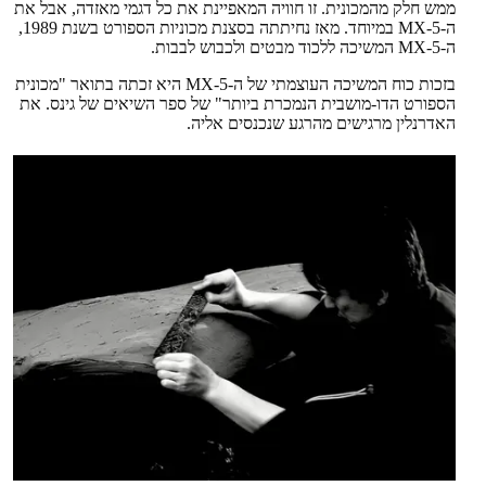
ממש חלק מהמכונית. זו חוויה המאפיינת את כל דגמי מאזדה, אבל את
ה-MX-5 במיוחד. מאז נחיתתה בסצנת מכוניות הספורט בשנת 1989,
ה-MX-5 המשיכה ללכוד מבטים ולכבוש לבבות.
בזכות כוח המשיכה העוצמתי של ה-MX-5 היא זכתה בתואר "מכונית
הספורט הדו-מושבית הנמכרת ביותר" של ספר השיאים של גינס. את
האדרנלין מרגישים מהרגע שנכנסים אליה.