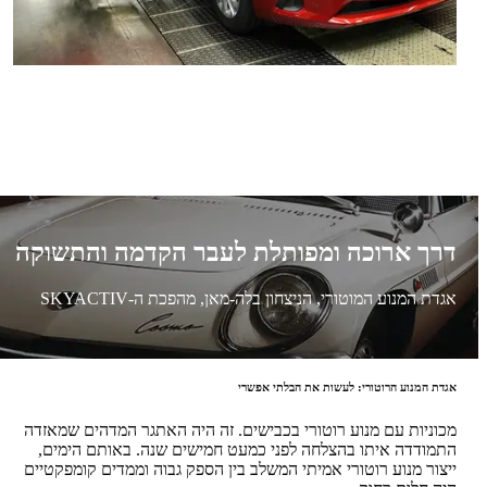
דרך ארוכה ומפותלת לעבר הקדמה והתשוקה
אגדת המנוע המוטורי, הניצחון בלה-מאן, מהפכת ה-SKYACTIV
אגדת המנוע הרוטורי: לעשות את הבלתי אפשרי
מכוניות עם מנוע רוטורי בכבישים. זה היה האתגר המדהים שמאזדה
התמודדה איתו בהצלחה לפני כמעט חמישים שנה. באותם הימים,
ייצור מנוע רוטורי אמיתי המשלב בין הספק גבוה וממדים קומפקטיים