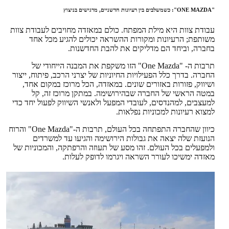
"ONE MAZDA": כשמשלבים בין רעיונות חדשניים, מרגישים בניצוץ
עבודת צוות היא מילת המפתח. כולם במאזדה מחויבים לעבודת צוות
משותפת; הרעיונות ומקורות ההשראה יכולים להגיע מכל אחד
בחברה, וביחד הם מדליקים את להבת החדשנות.
תרבות ה- "One Mazda" הזו משקפת את המבנה הייחודי של
החברה. בדרך כלל הפעילויות החיוניות של יצרני הרכב, פיתוח, ייצור
ושיווק, פזורות באזורים שונים. במאזדה, הכל מרוכז במקום אחד,
במטה הראשי של החברה שבהירושימה. במתקן מרוכז זה, קל
למעצבים, למהנדסים, לעובדי המפעל ולאנשי השיווק לפעול יחד כדי
למצוא רעיונות למכוניות נפלאות.
כיוון שהחברה התפתחה בכל העולם, תרבות ה-"One Mazda" והרוח
הנועזת שלה יצאה את גבולות הירושימה והגיעו עד למשרדים
ולמפעלים בכל העולם. זהו מסע של תעוזה והרפתקה, והמכוניות של
מאזדה ימשיכו לעורר השראה ויגרמו לדופק לעלות.