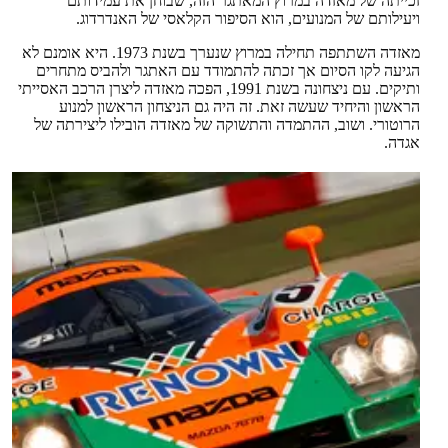
זכייתה של מאזדה במרוץ המאתגר הזה, שבוחן את עמידותם
ויעילותם של המנועים, הוא הסיפור הקלאסי של האנדרדוג.
מאזדה השתתפה תחילה במרוץ שנערך בשנת 1973. היא אומנם לא
הגיעה לקו הסיום אך זכתה להתמודד עם האתגר ולהביס מתחרים
ותיקים. עם ניצחונה בשנת 1991, הפכה מאזדה ליצרן הרכב האסייתי
הראשון והיחיד שעשה זאת. זה היה גם הניצחון הראשון למנוע
הרוטורי. ושוב, ההתמדה והתשוקה של מאזדה הובילו ליצירתה של
אגדה.