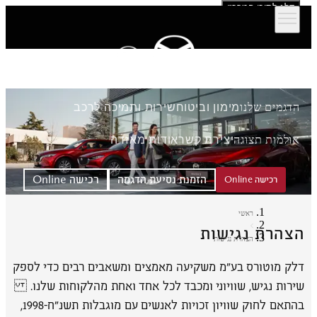
דלג לתוכן המרכזי
הדגמים שלנו
מימון וביטוח
שירות ותמיכה לרכב
אולמות תצוגה
יצירת קשר
אודות מאזדה
הזמנת נסיעת הדגמה
רכישה Online
רכישה Online
ראשי
הצהרת נגישות
הצהרת נגישות
דלק מוטורס בע"מ משקיעה מאמצים ומשאבים רבים כדי לספק
שירות נגיש, שוויוני ומכבד לכל אחד ואחת מהלקוחות שלנו.
בהתאם לחוק שוויון זכויות לאנשים עם מוגבלות תשנ״ח-1998,