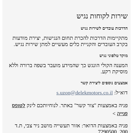
שירות לקוחות נגיש
הדרכות עובדים לשירות נגיש
מתקיימות הדרכות להכרת תחום הנגישות, יצירת מודעות
בקרב העובדים והקניית כלים מעשיים למתן שירות נגיש.
מוקד טלפוני נגיש
המענה הקולי הונגש כך שהמידע מועבר בשפה ברורה וללא
מוסיקת רקע.
אמצעים נוספים ליצירת קשר
דוא״ל:
s.uzon@delekmotors.co.il
לטופס
פניה באמצעות "צור קשר" באתר. לנוחיותכם לינק
פנייה
>
פניה באמצעות הדואר: אזור תעשייה מושב ניר צבי, ת.ד
200, 7290500