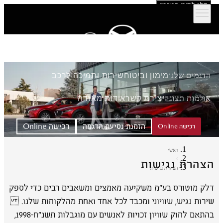
דלג לתוכן המרכזי
הדגמים שלנו
מימון וביטוח
שירות ותמיכה לרכב
אולמות תצוגה
יצירת קשר
אודות מאזדה
הזמנת נסיעת הדגמה
רכישה Online
רכישה Online
ראשי
הצהרת נגישות
הצהרת נגישות
דלק מוטורס בע"מ משקיעה מאמצים ומשאבים רבים כדי לספק
שירות נגיש, שוויוני ומכבד לכל אחד ואחת מהלקוחות שלנו.
בהתאם לחוק שוויון זכויות לאנשים עם מוגבלות תשנ״ח-1998,