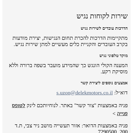
שירות לקוחות נגיש
הדרכות עובדים לשירות נגיש
מתקיימות הדרכות להכרת תחום הנגישות, יצירת מודעות
בקרב העובדים והקניית כלים מעשיים למתן שירות נגיש.
מוקד טלפוני נגיש
המענה הקולי הונגש כך שהמידע מועבר בשפה ברורה וללא
מוסיקת רקע.
אמצעים נוספים ליצירת קשר
דוא״ל:
s.uzon@delekmotors.co.il
לטופס
פניה באמצעות "צור קשר" באתר. לנוחיותכם לינק
פנייה
>
פניה באמצעות הדואר: אזור תעשייה מושב ניר צבי, ת.ד
200, 7290500