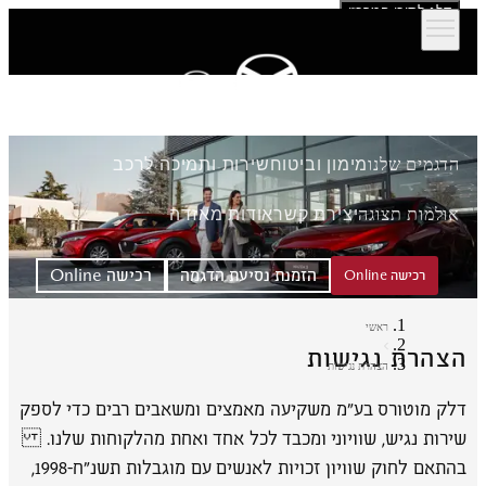
דלג לתוכן המרכזי
הדגמים שלנו
מימון וביטוח
שירות ותמיכה לרכב
אולמות תצוגה
יצירת קשר
אודות מאזדה
הזמנת נסיעת הדגמה
רכישה Online
רכישה Online
ראשי
הצהרת נגישות
הצהרת נגישות
דלק מוטורס בע"מ משקיעה מאמצים ומשאבים רבים כדי לספק
שירות נגיש, שוויוני ומכבד לכל אחד ואחת מהלקוחות שלנו.
בהתאם לחוק שוויון זכויות לאנשים עם מוגבלות תשנ״ח-1998,