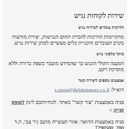
שירות לקוחות נגיש
הדרכות עובדים לשירות נגיש
מתקיימות הדרכות להכרת תחום הנגישות, יצירת מודעות
בקרב העובדים והקניית כלים מעשיים למתן שירות נגיש.
מוקד טלפוני נגיש
המענה הקולי הונגש כך שהמידע מועבר בשפה ברורה וללא
מוסיקת רקע.
אמצעים נוספים ליצירת קשר
דוא״ל:
s.uzon@delekmotors.co.il
לטופס
פניה באמצעות "צור קשר" באתר. לנוחיותכם לינק
פנייה
>
פניה באמצעות הדואר: אזור תעשייה מושב ניר צבי, ת.ד
200, 7290500