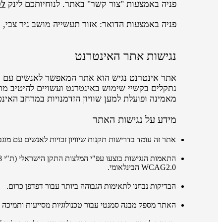
לט
פניה באמצעות "צור קשר" באתר. לנוחיותכם לינק
פניה באמצעות הדואר: אזור תעשייה מושב ניר צבי, ת.ד 200, 500
נגישות אתר האינטרנט
מאמינה ופועלת למען שוויון הזדמנויות במרחב האינט
מידע על נגישות האתר
אתר זה עומד בדרישות תקנות שיוויון זכויות לאנשים עם מוגבלו
התאמות הנגישות בוצעו
עפ"י
המלצות התקן הישראלי
(ת"י 5568)
WCAG2.0 הבינלאומי.
הבדיקות נבחנו לתאימות הגבוהה ביותר עבור דפדפן כרום.
האתר מספק מבנה סמנטי עבור טכנולוגיות מסייעות ותמיכה בדפוס השימוש המק