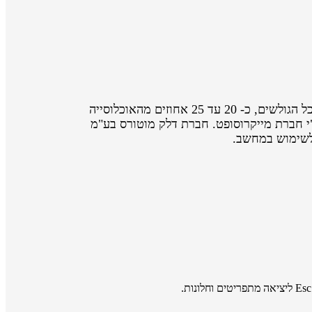
אתר אינטרנט נגיש הוא אתר המאפשר לאנשים עם מוגבלות ולאנשים מבוגרים לגלוש באותה רמה של יעילות והנאה ככל הגולשים, כ- 20 עד 25 אחוזים מהאוכלוסייה
קשיי שימוש באינטרנט ועשויים להיטיב מתכני אינטרנט נגישים יותר, כך על פי מחקר שנערך בשנת 2003 ע"י חברת מייקרוסופט. חברת דלק מוטורס בע"מ
 לשימוש במחשב.