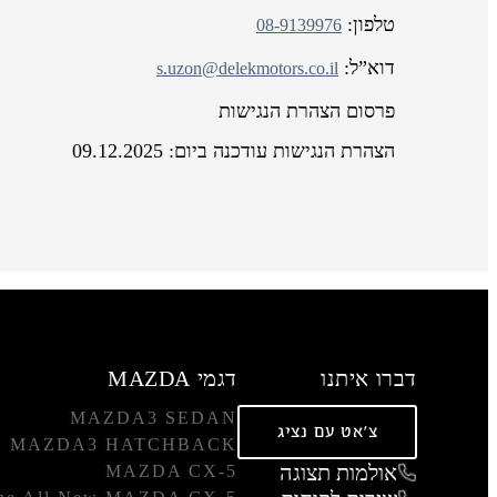
טלפון:
08-9139976
דוא”ל:
s.uzon@delekmotors.co.il
פרסום הצהרת הנגישות
הצהרת הנגישות עודכנה ביום: 09.12.2025
דברו איתנו
דגמי MAZDA
MAZDA3 SEDAN
צ'אט עם נציג
MAZDA3 HATCHBACK
אולמות תצוגה
MAZDA CX-5