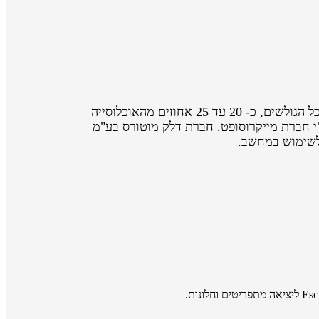
אתר אינטרנט נגיש הוא אתר המאפשר לאנשים עם מוגבלות ולאנשים מבוגרים לגלוש באותה רמה של יעילות והנאה ככל הגולשים, כ- 20 עד 25 אחוזים מהאוכלוסייה
קשיי שימוש באינטרנט ועשויים להיטיב מתכני אינטרנט נגישים יותר, כך על פי מחקר שנערך בשנת 2003 ע"י חברת מייקרוסופט. חברת דלק מוטורס בע"מ
 לשימוש במחשב.