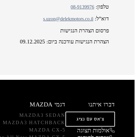
טלפון:
08-9139976
דוא”ל:
s.uzon@delekmotors.co.il
פרסום הצהרת הנגישות
הצהרת הנגישות עודכנה ביום: 09.12.2025
דברו איתנו
דגמי MAZDA
MAZDA3 SEDAN
צ'אט עם נציג
MAZDA3 HATCHBACK
אולמות תצוגה
MAZDA CX-5