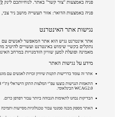
לט
פניה באמצעות "צור קשר" באתר. לנוחיותכם לינק
פניה באמצעות הדואר: אזור תעשייה מושב ניר צבי, ת.ד 200, 500
נגישות אתר האינטרנט
מאמינה ופועלת למען שוויון הזדמנויות במרחב האינט
מידע על נגישות האתר
אתר זה עומד בדרישות תקנות שיוויון זכויות לאנשים עם מוגבלו
התאמות הנגישות בוצעו
עפ"י
המלצות התקן הישראלי
(ת"י 5568)
WCAG2.0 הבינלאומי.
הבדיקות נבחנו לתאימות הגבוהה ביותר עבור דפדפן כרום.
האתר מספק מבנה סמנטי עבור טכנולוגיות מסייעות ותמיכה בדפוס השימוש המק