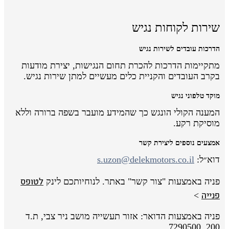
שירות לקוחות נגיש
הדרכות עובדים לשירות נגיש
מתקיימות הדרכות להכרת תחום הנגישות, יצירת מודעות
בקרב העובדים והקניית כלים מעשיים למתן שירות נגיש.
מוקד טלפוני נגיש
המענה הקולי הונגש כך שהמידע מועבר בשפה ברורה וללא
מוסיקת רקע.
אמצעים נוספים ליצירת קשר
דוא״ל:
s.uzon@delekmotors.co.il
לטופס
פניה באמצעות "צור קשר" באתר. לנוחיותכם לינק
פנייה
>
פניה באמצעות הדואר: אזור תעשייה מושב ניר צבי, ת.ד
200, 7290500