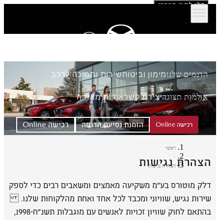
דלג לתוכן המרכזי
הדגמים שלנו
מימון וביטוח
שירות ותמיכה לרכב
אולמות תצוגה
יצירת קשר
אודות מאזדה
הזמנת נסיעת הדגמה
רכישה Online
רכישה Online
ראשי
הצהרת נגישות
הצהרת נגישות
דלק מוטורס בע"מ משקיעה מאמצים ומשאבים רבים כדי לספק
שירות נגיש, שוויוני ומכבד לכל אחד ואחת מהלקוחות שלנו.
בהתאם לחוק שוויון זכויות לאנשים עם מוגבלות תשנ״ח-1998,