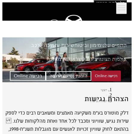
דלג לתוכן המרכזי
הדגמים שלנו
מימון וביטוח
שירות ותמיכה לרכב
אולמות תצוגה
יצירת קשר
אודות מאזדה
הזמנת נסיעת הדגמה
רכישה Online
רכישה Online
ראשי
הצהרת נגישות
הצהרת נגישות
דלק מוטורס בע"מ משקיעה מאמצים ומשאבים רבים כדי לספק
שירות נגיש, שוויוני ומכבד לכל אחד ואחת מהלקוחות שלנו.
בהתאם לחוק שוויון זכויות לאנשים עם מוגבלות תשנ״ח-1998,