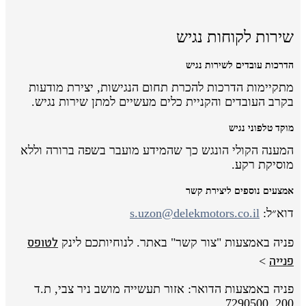
שירות לקוחות נגיש
הדרכות עובדים לשירות נגיש
מתקיימות הדרכות להכרת תחום הנגישות, יצירת מודעות
בקרב העובדים והקניית כלים מעשיים למתן שירות נגיש.
מוקד טלפוני נגיש
המענה הקולי הונגש כך שהמידע מועבר בשפה ברורה וללא
מוסיקת רקע.
אמצעים נוספים ליצירת קשר
דוא״ל:
s.uzon@delekmotors.co.il
לטופס
פניה באמצעות "צור קשר" באתר. לנוחיותכם לינק
פנייה
>
פניה באמצעות הדואר: אזור תעשייה מושב ניר צבי, ת.ד
200, 7290500