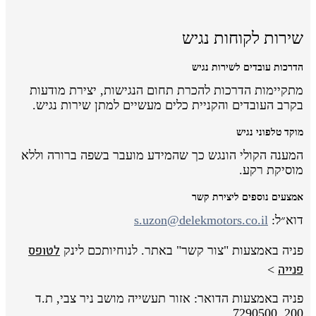
שירות לקוחות נגיש
הדרכות עובדים לשירות נגיש
מתקיימות הדרכות להכרת תחום הנגישות, יצירת מודעות
בקרב העובדים והקניית כלים מעשיים למתן שירות נגיש.
מוקד טלפוני נגיש
המענה הקולי הונגש כך שהמידע מועבר בשפה ברורה וללא
מוסיקת רקע.
אמצעים נוספים ליצירת קשר
דוא״ל:
s.uzon@delekmotors.co.il
לטופס
פניה באמצעות "צור קשר" באתר. לנוחיותכם לינק
פנייה
>
פניה באמצעות הדואר: אזור תעשייה מושב ניר צבי, ת.ד
200, 7290500