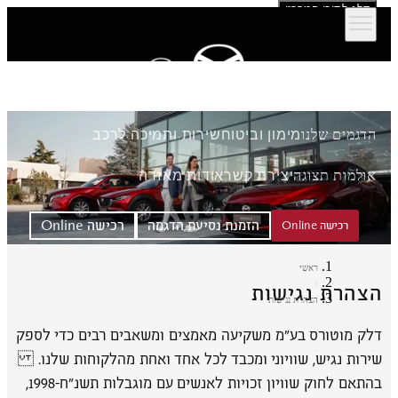
דלג לתוכן המרכזי
הדגמים שלנו
מימון וביטוח
שירות ותמיכה לרכב
אולמות תצוגה
יצירת קשר
אודות מאזדה
הזמנת נסיעת הדגמה
רכישה Online
רכישה Online
ראשי
הצהרת נגישות
הצהרת נגישות
דלק מוטורס בע"מ משקיעה מאמצים ומשאבים רבים כדי לספק
שירות נגיש, שוויוני ומכבד לכל אחד ואחת מהלקוחות שלנו.
בהתאם לחוק שוויון זכויות לאנשים עם מוגבלות תשנ״ח-1998,