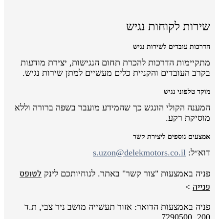
שירות לקוחות נגיש
הדרכות עובדים לשירות נגיש
מתקיימות הדרכות להכרת תחום הנגישות, יצירת מודעות
בקרב העובדים והקניית כלים מעשיים למתן שירות נגיש.
מוקד טלפוני נגיש
המענה הקולי הונגש כך שהמידע מועבר בשפה ברורה וללא
מוסיקת רקע.
אמצעים נוספים ליצירת קשר
דוא״ל:
s.uzon@delekmotors.co.il
לטופס
פניה באמצעות "צור קשר" באתר. לנוחיותכם לינק
פנייה
>
פניה באמצעות הדואר: אזור תעשייה מושב ניר צבי, ת.ד
200, 7290500