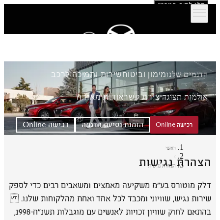
דלג לתוכן המרכזי
הדגמים שלנו
מימון וביטוח
שירות ותמיכה לרכב
אולמות תצוגה
יצירת קשר
אודות מאזדה
הזמנת נסיעת הדגמה
רכישה Online
רכישה Online
ראשי
הצהרת נגישות
הצהרת נגישות
דלק מוטורס בע"מ משקיעה מאמצים ומשאבים רבים כדי לספק
שירות נגיש, שוויוני ומכבד לכל אחד ואחת מהלקוחות שלנו.
בהתאם לחוק שוויון זכויות לאנשים עם מוגבלות תשנ״ח-1998,