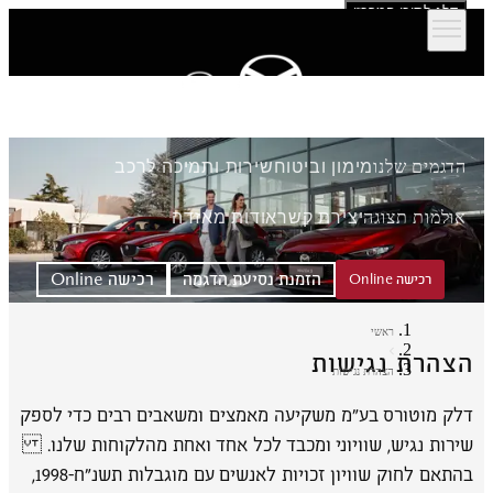
דלג לתוכן המרכזי
הדגמים שלנו
מימון וביטוח
שירות ותמיכה לרכב
אולמות תצוגה
יצירת קשר
אודות מאזדה
הזמנת נסיעת הדגמה
רכישה Online
רכישה Online
ראשי
הצהרת נגישות
הצהרת נגישות
דלק מוטורס בע"מ משקיעה מאמצים ומשאבים רבים כדי לספק
שירות נגיש, שוויוני ומכבד לכל אחד ואחת מהלקוחות שלנו.
בהתאם לחוק שוויון זכויות לאנשים עם מוגבלות תשנ״ח-1998,