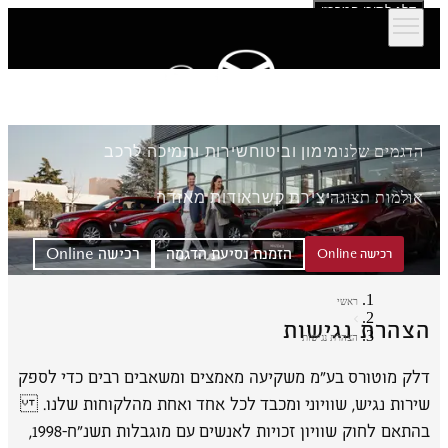
דלג לתוכן המרכזי
הדגמים שלנו
מימון וביטוח
שירות ותמיכה לרכב
אולמות תצוגה
יצירת קשר
אודות מאזדה
הזמנת נסיעת הדגמה
רכישה Online
רכישה Online
ראשי
הצהרת נגישות
הצהרת נגישות
דלק מוטורס בע"מ משקיעה מאמצים ומשאבים רבים כדי לספק
שירות נגיש, שוויוני ומכבד לכל אחד ואחת מהלקוחות שלנו.
בהתאם לחוק שוויון זכויות לאנשים עם מוגבלות תשנ״ח-1998,