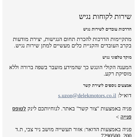
שירות לקוחות נגיש
הדרכות עובדים לשירות נגיש
מתקיימות הדרכות להכרת תחום הנגישות, יצירת מודעות
בקרב העובדים והקניית כלים מעשיים למתן שירות נגיש.
מוקד טלפוני נגיש
המענה הקולי הונגש כך שהמידע מועבר בשפה ברורה וללא
מוסיקת רקע.
אמצעים נוספים ליצירת קשר
דוא״ל:
s.uzon@delekmotors.co.il
לטופס
פניה באמצעות "צור קשר" באתר. לנוחיותכם לינק
פנייה
>
פניה באמצעות הדואר: אזור תעשייה מושב ניר צבי, ת.ד
200, 7290500