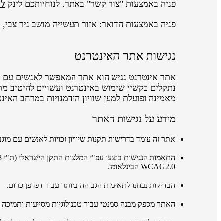
לט
פניה באמצעות "צור קשר" באתר. לנוחיותכם לינק
פניה באמצעות הדואר: אזור תעשייה מושב ניר צבי, ת.ד 200, 500
נגישות אתר האינטרנט
מאמינה ופועלת למען שוויון הזדמנויות במרחב האינט
מידע על נגישות האתר
אתר זה עומד בדרישות תקנות שיוויון זכויות לאנשים עם מוגבלו
התאמות הנגישות בוצעו
עפ"י
המלצות התקן הישראלי
(ת"י 5568)
WCAG2.0 הבינלאומי.
הבדיקות נבחנו לתאימות הגבוהה ביותר עבור דפדפן כרום.
האתר מספק מבנה סמנטי עבור טכנולוגיות מסייעות ותמיכה בדפוס השימוש המק