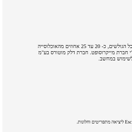
אתר אינטרנט נגיש הוא אתר המאפשר לאנשים עם מוגבלות ולאנשים מבוגרים לגלוש באותה רמה של יעילות והנאה ככל הגולשים, כ- 20 עד 25 אחוזים מהאוכלוסייה
קשיי שימוש באינטרנט ועשויים להיטיב מתכני אינטרנט נגישים יותר, כך על פי מחקר שנערך בשנת 2003 ע"י חברת מייקרוסופט. חברת דלק מוטורס בע"מ
 לשימוש במחשב.