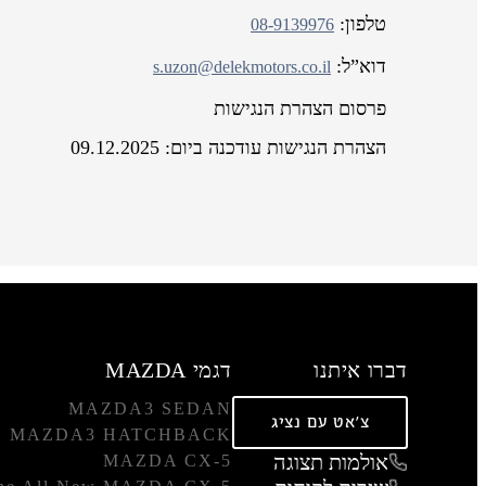
טלפון:
08-9139976
דוא”ל:
s.uzon@delekmotors.co.il
פרסום הצהרת הנגישות
הצהרת הנגישות עודכנה ביום: 09.12.2025
דברו איתנו
דגמי MAZDA
MAZDA3 SEDAN
צ'אט עם נציג
MAZDA3 HATCHBACK
אולמות תצוגה
MAZDA CX-5