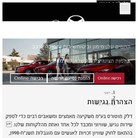
דלג לתוכן המרכזי
הדגמים שלנו
מימון וביטוח
שירות ותמיכה לרכב
אולמות תצוגה
יצירת קשר
אודות מאזדה
הזמנת נסיעת הדגמה
רכישה Online
רכישה Online
ראשי
הצהרת נגישות
הצהרת נגישות
דלק מוטורס בע"מ משקיעה מאמצים ומשאבים רבים כדי לספק
שירות נגיש, שוויוני ומכבד לכל אחד ואחת מהלקוחות שלנו.
בהתאם לחוק שוויון זכויות לאנשים עם מוגבלות תשנ״ח-1998,