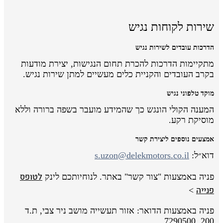
שירות לקוחות נגיש
הדרכות עובדים לשירות נגיש
מתקיימות הדרכות להכרת תחום הנגישות, יצירת מודעות
בקרב העובדים והקניית כלים מעשיים למתן שירות נגיש.
מוקד טלפוני נגיש
המענה הקולי הונגש כך שהמידע מועבר בשפה ברורה וללא
מוסיקת רקע.
אמצעים נוספים ליצירת קשר
דוא״ל:
s.uzon@delekmotors.co.il
לטופס
פניה באמצעות "צור קשר" באתר. לנוחיותכם לינק
פנייה
>
פניה באמצעות הדואר: אזור תעשייה מושב ניר צבי, ת.ד
200, 7290500