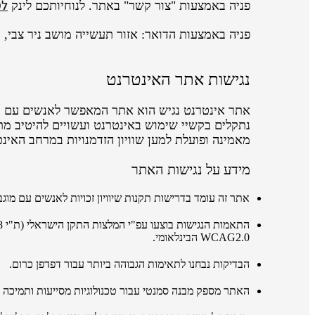
לט
פניה באמצעות "צור קשר" באתר. לנוחיותכם לינק
פניה באמצעות הדואר: אזור תעשייה מושב ניר צבי, ת.ד 200, 500
נגישות אתר האינטרנט
מאמינה ופועלת למען שוויון הזדמנויות במרחב האינט
מידע על נגישות האתר
אתר זה עומד בדרישות תקנות שיוויון זכויות לאנשים עם מוגבלו
התאמות הנגישות בוצעו
עפ"י
המלצות התקן הישראלי
(ת"י 5568)
WCAG2.0 הבינלאומי.
הבדיקות נבחנו לתאימות הגבוהה ביותר עבור דפדפן כרום.
האתר מספק מבנה סמנטי עבור טכנולוגיות מסייעות ותמיכה בדפוס השימוש המק