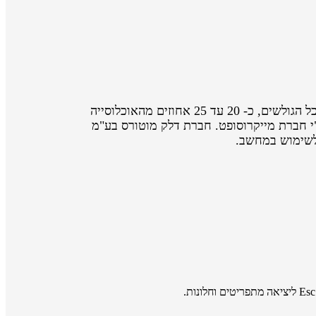
אתר אינטרנט נגיש הוא אתר המאפשר לאנשים עם מוגבלות ולאנשים מבוגרים לגלוש באותה רמה של יעילות והנאה ככל הגולשים, כ- 20 עד 25 אחוזים מהאוכלוסייה
קשיי שימוש באינטרנט ועשויים להיטיב מתכני אינטרנט נגישים יותר, כך על פי מחקר שנערך בשנת 2003 ע"י חברת מייקרוסופט. חברת דלק מוטורס בע"מ
 לשימוש במחשב.