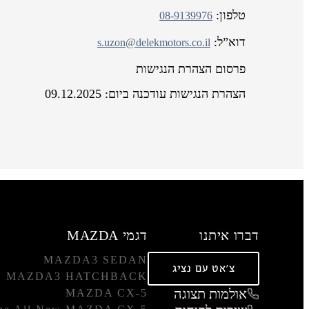
טלפון:
08-9139976
דוא”ל:
s.uzon@delekmotors.co.il
פרסום הצהרת הנגישות
הצהרת הנגישות עודכנה ביום: 09.12.2025
דברו איתנו
דגמי MAZDA
MAZDA3 SEDAN
צ'אט עם נציג
MAZDA3 HATCHBACK
אולמות תצוגה
MAZDA CX-5