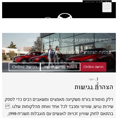
דלג לתוכן המרכזי
הדגמים שלנו
מימון וביטוח
שירות ותמיכה לרכב
אולמות תצוגה
יצירת קשר
אודות מאזדה
הזמנת נסיעת הדגמה
רכישה Online
רכישה Online
ראשי
הצהרת נגישות
הצהרת נגישות
דלק מוטורס בע"מ משקיעה מאמצים ומשאבים רבים כדי לספק
שירות נגיש, שוויוני ומכבד לכל אחד ואחת מהלקוחות שלנו.
בהתאם לחוק שוויון זכויות לאנשים עם מוגבלות תשנ״ח-1998,