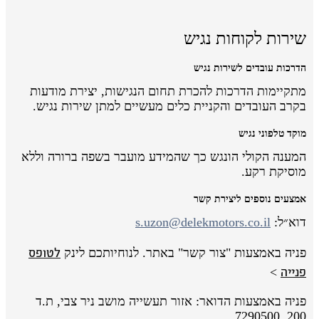
שירות לקוחות נגיש
הדרכות עובדים לשירות נגיש
מתקיימות הדרכות להכרת תחום הנגישות, יצירת מודעות
בקרב העובדים והקניית כלים מעשיים למתן שירות נגיש.
מוקד טלפוני נגיש
המענה הקולי הונגש כך שהמידע מועבר בשפה ברורה וללא
מוסיקת רקע.
אמצעים נוספים ליצירת קשר
דוא״ל:
s.uzon@delekmotors.co.il
לטופס
פניה באמצעות "צור קשר" באתר. לנוחיותכם לינק
פנייה
>
פניה באמצעות הדואר: אזור תעשייה מושב ניר צבי, ת.ד
200, 7290500