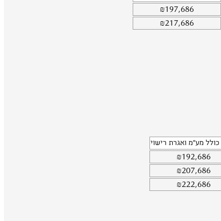
₪
197,686
₪
217,686
כולל מע"מ ואגרת רישוי
₪
192,686
₪
207,686
₪
222,686