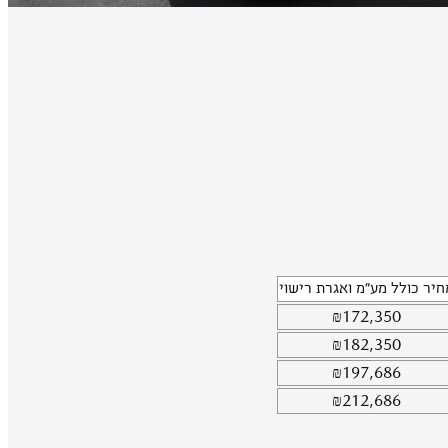
חיר כולל מע"מ ואגרת רישוי
₪
172,350
₪
182,350
₪
197,686
₪
212,686