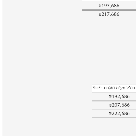
₪
197,686
₪
217,686
כולל מע"מ ואגרת רישוי
₪
192,686
₪
207,686
₪
222,686