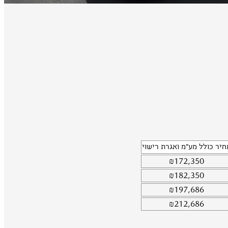
חיר כולל מע"מ ואגרת רישוי
₪
172,350
₪
182,350
₪
197,686
₪
212,686