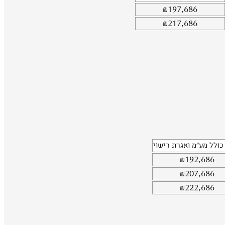
₪
197,686
₪
217,686
כולל מע"מ ואגרת רישוי
₪
192,686
₪
207,686
₪
222,686