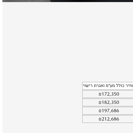
חיר כולל מע"מ ואגרת רישוי
₪
172,350
₪
182,350
₪
197,686
₪
212,686