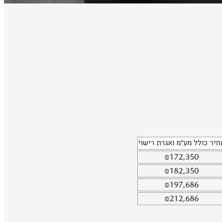
חיר כולל מע"מ ואגרת רישוי
₪
172,350
₪
182,350
₪
197,686
₪
212,686