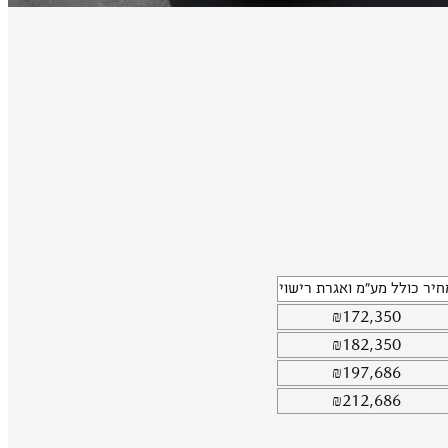
חיר כולל מע"מ ואגרת רישוי
₪
172,350
₪
182,350
₪
197,686
₪
212,686