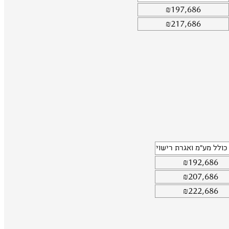
₪
197,686
₪
217,686
כולל מע"מ ואגרת רישוי
₪
192,686
₪
207,686
₪
222,686