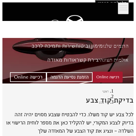
דלג לתוכן המרכזי
הדגמים שלנו
מימון וביטוח
שירות ותמיכה לרכב
אולמות תצוגה
יצירת קשר
אודות מאזדה
הזמנת נסיעת הדגמה
רכישה Online
רכישה Online
ראשי
דיקת קוד צבע
קוד צבע
ל צבע יש קוד משלו. כדי להבטיח שצבע מסוים יהיה זהה
יוק לצבע המקורי, יש להקליד כאן את מספר לוחית הרישוי או
שלדה – ונציג את קוד הצבע של המאזדה שלך