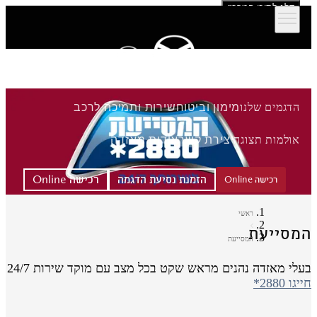
דלג לתוכן המרכזי
הדגמים שלנו
מימון וביטוח
שירות ותמיכה לרכב
אולמות תצוגה
יצירת קשר
אודות מאזדה
הזמנת נסיעת הדגמה
רכישה Online
רכישה Online
ראשי
מסייעת
המסייעת
לי מאזדה נהנים מראש שקט בכל מצב עם מוקד שירות 24/7
גו 2880*