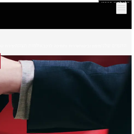
דלג לתוכן המרכזי
הדגמים שלנו
אולמות תצוגה
מימון וביטוח
שירות ותמיכה לרכב
יצירת קש