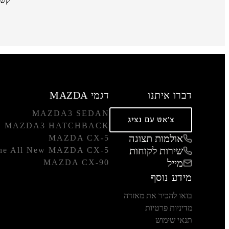
קשר
דברו איתנו
דגמי MAZDA
MAZDA3 SEDAN
צ'אט עם נציג
MAZDA3 HATCHBACK
אולמות תצוגה
MAZDA CX-5
שירות לקוחות
he All New MAZDA CX-5
מייל
MAZDA CX-90
מידע נוסף
בואו להכיר את מאזדה
מדיניות פרטיות
תנאי שימוש