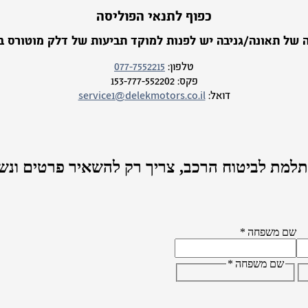
כפוף לתנאי הפוליסה
 של תאונה/גניבה יש לפנות למוקד תביעות של דלק מוטורס בי
טלפון:
077-7552215
פקס:
153-777-552202
דואל:
service1@delekmotors.co.il
למת לביטוח הרכב,
צריך רק להשאיר פרטים ונש
שם משפחה
*
שם משפחה
*