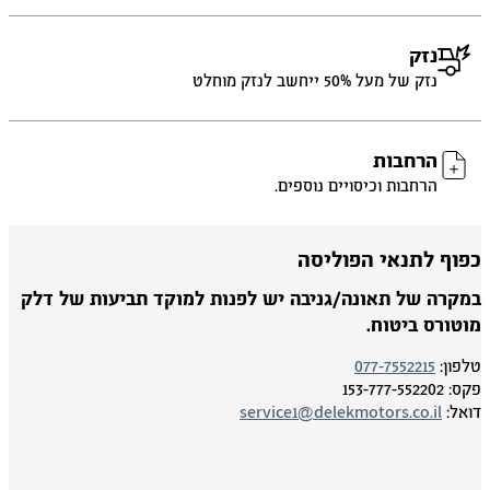
נזק
נזק של מעל 50% ייחשב לנזק מוחלט
הרחבות
הרחבות וכיסויים נוספים.
פוף לתנאי הפוליסה
מקרה של תאונה/גניבה יש לפנות למוקד תביעות של דלק
וטורס ביטוח.
פון:
077-7552215
ס:
153-777-552202
אל:
service1@delekmotors.co.il