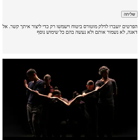
שליחה
רטים יועברו לדלק מוטורס ביטוח וישמשו רק כדי ליצור איתך קשר. אל
גה, לא נשמור אותם ולא נעשה בהם כל שימוש נוסף