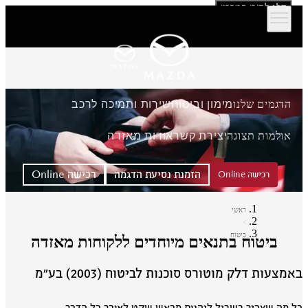
דלג לתוכן המרכזי
הדגמים שלנו
מימון וביטוח
שירות ותמיכה לרכב
אולמות תצוגה
יצירת קשר
אודות מאזדה
הזמנת נסיעת הדגמה
רכישה Online
רכישה Online
ראשי
ביטוח
ביטוח בתנאים מיוחדים ללקוחות מאזדה
מצעות דלק מוטורס סוכנות לביטוח (2003) בע״מ