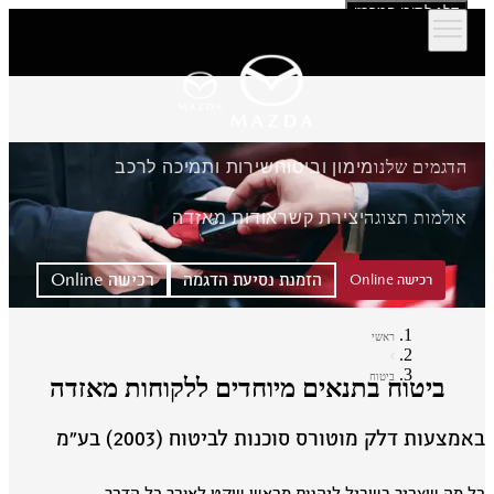
דלג לתוכן המרכזי
הדגמים שלנו
מימון וביטוח
שירות ותמיכה לרכב
אולמות תצוגה
יצירת קשר
אודות מאזדה
הזמנת נסיעת הדגמה
רכישה Online
רכישה Online
ראשי
ביטוח
ביטוח בתנאים מיוחדים ללקוחות מאזדה
מצעות דלק מוטורס סוכנות לביטוח (2003) בע״מ