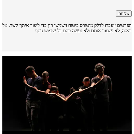
שליחה
רטים יועברו לדלק מוטורס ביטוח וישמשו רק כדי ליצור איתך קשר. אל
גה, לא נשמור אותם ולא נעשה בהם כל שימוש נוסף