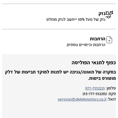
נזק
נזק של מעל 50% ייחשב לנזק מוחלט
הרחבות
הרחבות וכיסויים נוספים.
פוף לתנאי הפוליסה
מקרה של תאונה/גניבה יש לפנות למוקד תביעות של דלק
וטורס ביטוח.
פון:
077-7552215
ס:
153-777-552202
אל:
service1@delekmotors.co.il