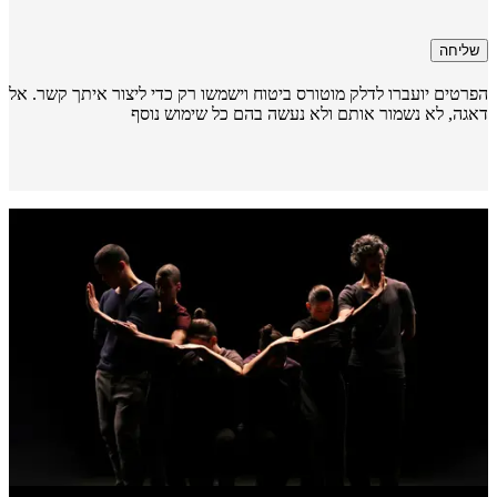
שליחה
רטים יועברו לדלק מוטורס ביטוח וישמשו רק כדי ליצור איתך קשר. אל
גה, לא נשמור אותם ולא נעשה בהם כל שימוש נוסף