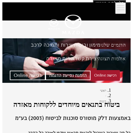
דלג לתוכן המרכזי
הדגמים שלנו
מימון וביטוח
שירות ותמיכה לרכב
אולמות תצוגה
יצירת קשר
אודות מאזדה
הזמנת נסיעת הדגמה
רכישה Online
רכישה Online
ראשי
ביטוח
ביטוח בתנאים מיוחדים ללקוחות מאזדה
מצעות דלק מוטורס סוכנות לביטוח (2003) בע״מ