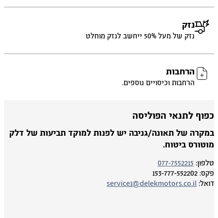
נזק
נזק של מעל 50% ייחשב לנזק מוחלט
הרחבות
הרחבות וכיסויים נוספים.
פוף לתנאי הפוליסה
מקרה של תאונה/גניבה יש לפנות למוקד תביעות של דלק
וטורס ביטוח.
פון:
077-7552215
ס:
153-777-552202
אל:
service1@delekmotors.co.il