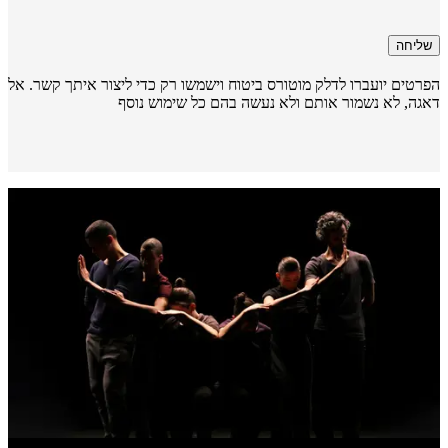
שליחה
רטים יועברו לדלק מוטורס ביטוח וישמשו רק כדי ליצור איתך קשר. אל
גה, לא נשמור אותם ולא נעשה בהם כל שימוש נוסף