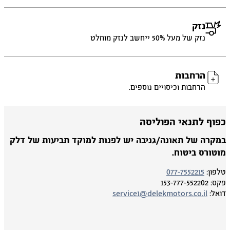
נזק
נזק של מעל 50% ייחשב לנזק מוחלט
הרחבות
הרחבות וכיסויים נוספים.
פוף לתנאי הפוליסה
מקרה של תאונה/גניבה יש לפנות למוקד תביעות של דלק
וטורס ביטוח.
פון:
077-7552215
ס:
153-777-552202
אל:
service1@delekmotors.co.il