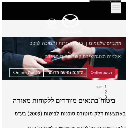
דלג לתוכן המרכזי
הדגמים שלנו
מימון וביטוח
שירות ותמיכה לרכב
אולמות תצוגה
יצירת קשר
אודות מאזדה
הזמנת נסיעת הדגמה
רכישה Online
רכישה Online
ראשי
ביטוח
ביטוח בתנאים מיוחדים ללקוחות מאזדה
מצעות דלק מוטורס סוכנות לביטוח (2003) בע״מ