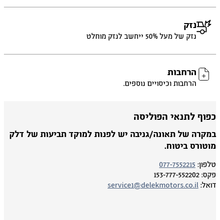
נזק
נזק של מעל 50% ייחשב לנזק מוחלט
הרחבות
הרחבות וכיסויים נוספים.
פוף לתנאי הפוליסה
מקרה של תאונה/גניבה יש לפנות למוקד תביעות של דלק
וטורס ביטוח.
פון:
077-7552215
ס:
153-777-552202
אל:
service1@delekmotors.co.il