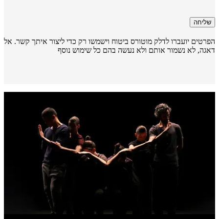
שליחה
רטים יועברו לדלק מוטורס ביטוח וישמשו רק כדי ליצור איתך קשר. אל
גה, לא נשמור אותם ולא נעשה בהם כל שימוש נוסף