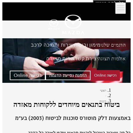
דלג לתוכן המרכזי
הדגמים שלנו
מימון וביטוח
שירות ותמיכה לרכב
אולמות תצוגה
יצירת קשר
אודות מאזדה
הזמנת נסיעת הדגמה
רכישה Online
רכישה Online
ראשי
ביטוח
ביטוח בתנאים מיוחדים ללקוחות מאזדה
מצעות דלק מוטורס סוכנות לביטוח (2003) בע״מ