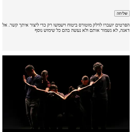
שליחה
רטים יועברו לדלק מוטורס ביטוח וישמשו רק כדי ליצור איתך קשר. אל
גה, לא נשמור אותם ולא נעשה בהם כל שימוש נוסף