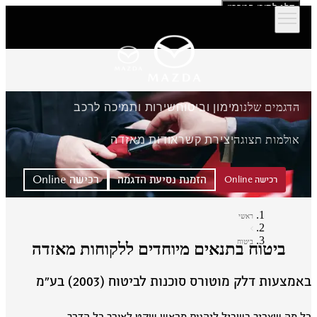
דלג לתוכן המרכזי
הדגמים שלנו
מימון וביטוח
שירות ותמיכה לרכב
אולמות תצוגה
יצירת קשר
אודות מאזדה
הזמנת נסיעת הדגמה
רכישה Online
רכישה Online
ראשי
ביטוח
ביטוח בתנאים מיוחדים ללקוחות מאזדה
מצעות דלק מוטורס סוכנות לביטוח (2003) בע״מ