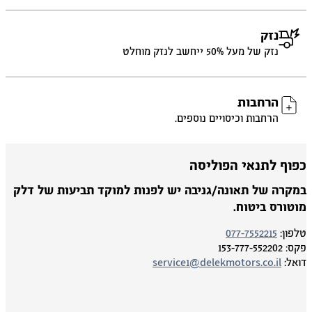
נזק
נזק של מעל 50% ייחשב לנזק מוחלט
הרחבות
הרחבות וכיסויים נוספים.
פוף לתנאי הפוליסה
מקרה של תאונה/גניבה יש לפנות למוקד תביעות של דלק
וטורס ביטוח.
פון:
077-7552215
ס:
153-777-552202
אל:
service1@delekmotors.co.il