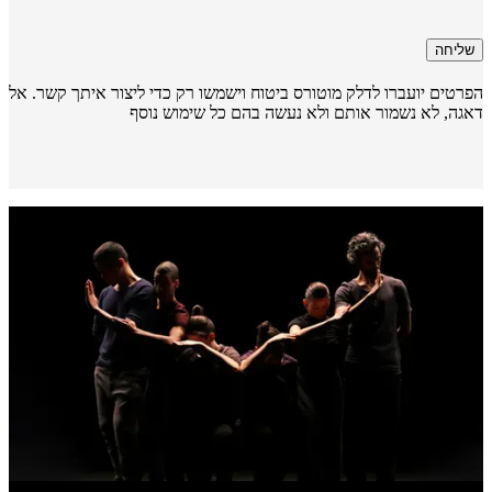
שליחה
רטים יועברו לדלק מוטורס ביטוח וישמשו רק כדי ליצור איתך קשר. אל
גה, לא נשמור אותם ולא נעשה בהם כל שימוש נוסף