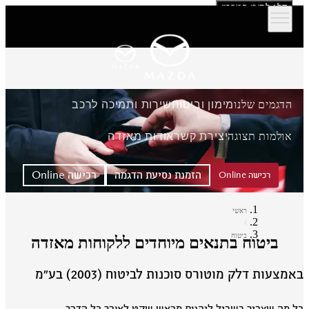
דלג לתוכן המרכזי
הדגמים שלנו
מימון וביטוח
שירות ותמיכה לרכב
אולמות תצוגה
יצירת קשר
אודות מאזדה
הזמנת נסיעת הדגמה
רכישה Online
רכישה Online
ראשי
ביטוח
ביטוח בתנאים מיוחדים ללקוחות מאזדה
מצעות דלק מוטורס סוכנות לביטוח (2003) בע״מ