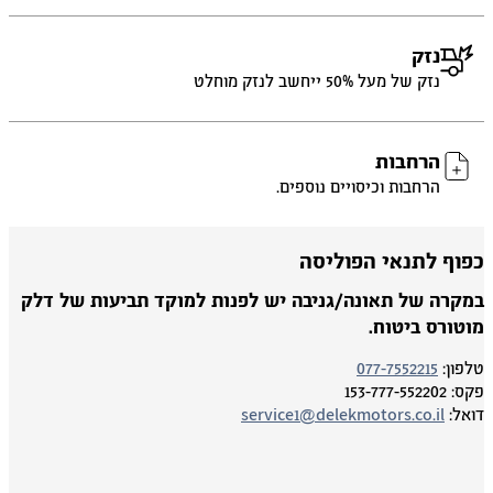
נזק
נזק של מעל 50% ייחשב לנזק מוחלט
הרחבות
הרחבות וכיסויים נוספים.
פוף לתנאי הפוליסה
מקרה של תאונה/גניבה יש לפנות למוקד תביעות של דלק
וטורס ביטוח.
פון:
077-7552215
ס:
153-777-552202
אל:
service1@delekmotors.co.il