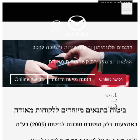
דלג לתוכן המרכזי
הדגמים שלנו
מימון וביטוח
שירות ותמיכה לרכב
אולמות תצוגה
יצירת קשר
אודות מאזדה
הזמנת נסיעת הדגמה
רכישה Online
רכישה Online
ראשי
ביטוח
ביטוח בתנאים מיוחדים ללקוחות מאזדה
מצעות דלק מוטורס סוכנות לביטוח (2003) בע״מ