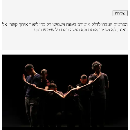
שליחה
רטים יועברו לדלק מוטורס ביטוח וישמשו רק כדי ליצור איתך קשר. אל
גה, לא נשמור אותם ולא נעשה בהם כל שימוש נוסף