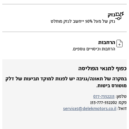
נזק
נזק של מעל 50% ייחשב לנזק מוחלט
הרחבות
הרחבות וכיסויים נוספים.
פוף לתנאי הפוליסה
מקרה של תאונה/גניבה יש לפנות למוקד תביעות של דלק
וטורס ביטוח.
פון:
077-7552215
ס:
153-777-552202
אל:
service1@delekmotors.co.il