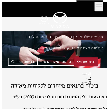
דלג לתוכן המרכזי
הדגמים שלנו
מימון וביטוח
שירות ותמיכה לרכב
אולמות תצוגה
יצירת קשר
אודות מאזדה
הזמנת נסיעת הדגמה
רכישה Online
רכישה Online
ראשי
ביטוח
ביטוח בתנאים מיוחדים ללקוחות מאזדה
מצעות דלק מוטורס סוכנות לביטוח (2003) בע״מ