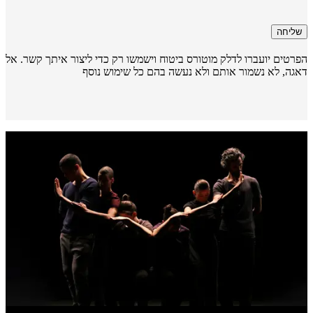
שליחה
רטים יועברו לדלק מוטורס ביטוח וישמשו רק כדי ליצור איתך קשר. אל
גה, לא נשמור אותם ולא נעשה בהם כל שימוש נוסף