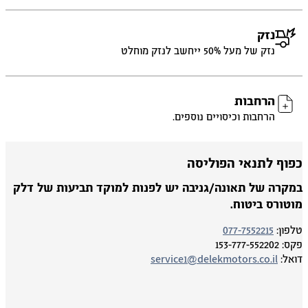
נזק
נזק של מעל 50% ייחשב לנזק מוחלט
הרחבות
הרחבות וכיסויים נוספים.
פוף לתנאי הפוליסה
מקרה של תאונה/גניבה יש לפנות למוקד תביעות של דלק
וטורס ביטוח.
פון:
077-7552215
ס:
153-777-552202
אל:
service1@delekmotors.co.il